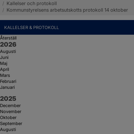
/
Kallelser och protokoll
Sotenäs kommun
/
Kommunstyrelsens arbetsutskotts protokoll 14 oktober
KALLELSER & PROTOKOLL
Återställ
År:
2026
Augusti
Juni
Maj
April
Mars
Februari
Januari
År:
2025
December
November
Oktober
September
Augusti