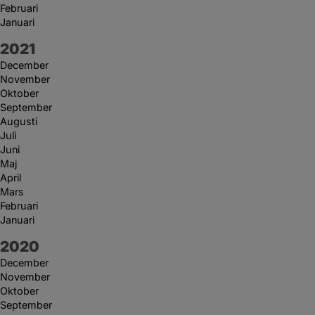
Februari
Januari
År:
2021
December
November
Oktober
September
Augusti
Juli
Juni
Maj
April
Mars
Februari
Januari
År:
2020
December
November
Oktober
September