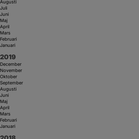
Augusti
Juli
Juni
Maj
April
Mars
Februari
Januari
År:
2019
December
November
Oktober
September
Augusti
Juni
Maj
April
Mars
Februari
Januari
År:
2018