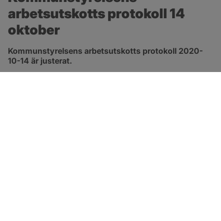
arbetsutskotts protokoll 14 
oktober
Kommunstyrelsens arbetsutskotts protokoll 2020-
10-14 är justerat.
pdf, 413.3 kB, öppnas i nytt fönster.
Länk till protokoll
SOTENÄS KOMMUN
Besöksadress
Parkgatan 46
456 80 Kungshamn