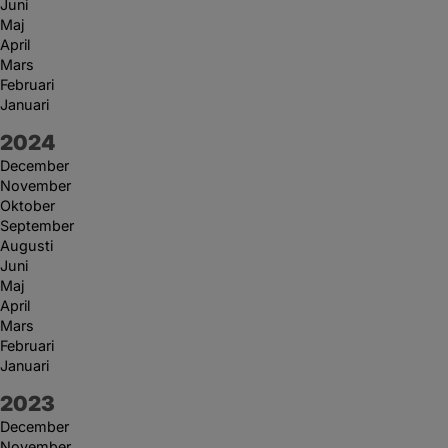
Juni
Maj
April
Mars
Februari
Januari
År:
2024
December
November
Oktober
September
Augusti
Juni
Maj
April
Mars
Februari
Januari
År:
2023
December
November