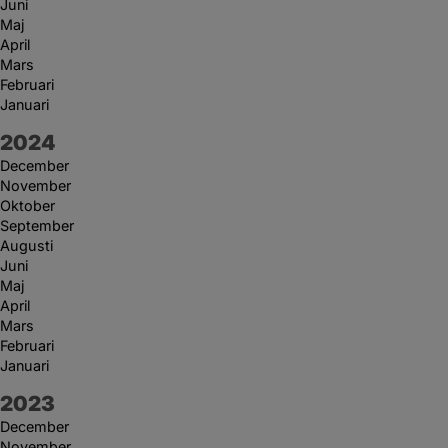
Juni
Maj
April
Mars
Februari
Januari
År:
2024
December
November
Oktober
September
Augusti
Juni
Maj
April
Mars
Februari
Januari
År:
2023
December
November