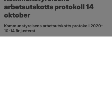
arbetsutskotts protokoll 14 
oktober
Kommunstyrelsens arbetsutskotts protokoll 2020-
10-14 är justerat.
pdf, 413.3 kB, öppnas i nytt fönster.
Länk till protokoll
SOTENÄS KOMMUN
Besöksadress
Parkgatan 46
456 80 Kungshamn