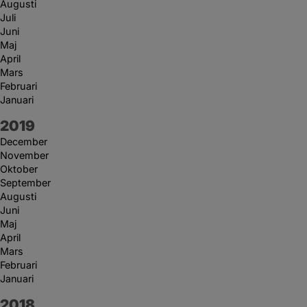
Augusti
Juli
Juni
Maj
April
Mars
Februari
Januari
År:
2019
December
November
Oktober
September
Augusti
Juni
Maj
April
Mars
Februari
Januari
År:
2018