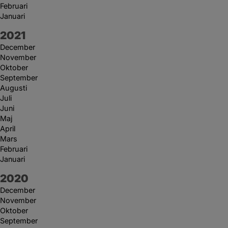
Februari
Januari
År:
2021
December
November
Oktober
September
Augusti
Juli
Juni
Maj
April
Mars
Februari
Januari
År:
2020
December
November
Oktober
September