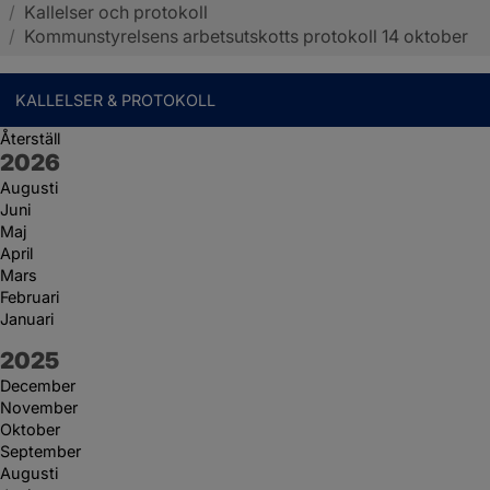
/
Kallelser och protokoll
Sotenäs kommun
/
Kommunstyrelsens arbetsutskotts protokoll 14 oktober
KALLELSER & PROTOKOLL
Återställ
År:
2026
Augusti
Juni
Maj
April
Mars
Februari
Januari
År:
2025
December
November
Oktober
September
Augusti