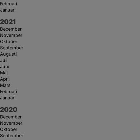
Februari
Januari
År:
2021
December
November
Oktober
September
Augusti
Juli
Juni
Maj
April
Mars
Februari
Januari
År:
2020
December
November
Oktober
September