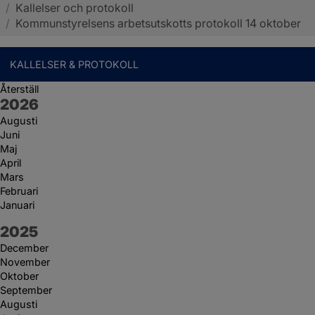
/
Kallelser och protokoll
Sotenäs kommun
/
Kommunstyrelsens arbetsutskotts protokoll 14 oktober
KALLELSER & PROTOKOLL
Återställ
År:
2026
Augusti
Juni
Maj
April
Mars
Februari
Januari
År:
2025
December
November
Oktober
September
Augusti