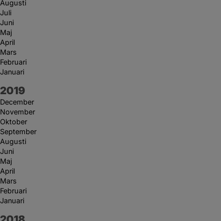
Augusti
Juli
Juni
Maj
April
Mars
Februari
Januari
År:
2019
December
November
Oktober
September
Augusti
Juni
Maj
April
Mars
Februari
Januari
År:
2018