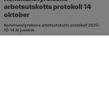
arbetsutskotts protokoll 14 
oktober
Kommunstyrelsens arbetsutskotts protokoll 2020-
10-14 är justerat.
pdf, 413.3 kB, öppnas i nytt fönster.
Länk till protokoll
SOTENÄS KOMMUN
Besöksadress
Parkgatan 46
456 80 Kungshamn