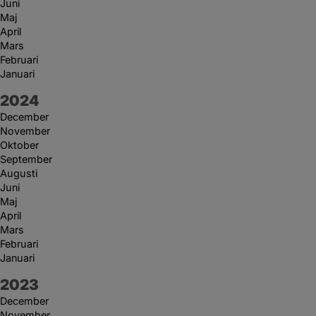
Juni
Maj
April
Mars
Februari
Januari
År:
2024
December
November
Oktober
September
Augusti
Juni
Maj
April
Mars
Februari
Januari
År:
2023
December
November