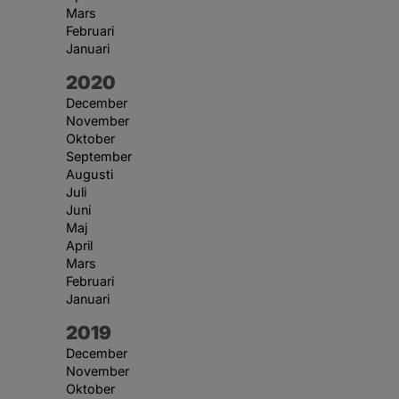
Mars
Februari
Januari
År:
2020
December
November
Oktober
September
Augusti
Juli
Juni
Maj
April
Mars
Februari
Januari
År:
2019
December
November
Oktober