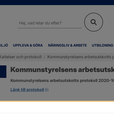
Sök
på
webbplatsen
ILJÖ
UPPLEVA & GÖRA
NÄRINGSLIV & ARBETE
UTBILDNING
Kallelser och protokoll
/
Kommunstyrelsens arbetsutskotts p
Kommunstyrelsens arbetsutsko
Kommunstyrelsens arbetsutskotts protokoll 2020-10-
pdf, 413.3 kB, öppnas i nytt fönst
Länk till protokoll