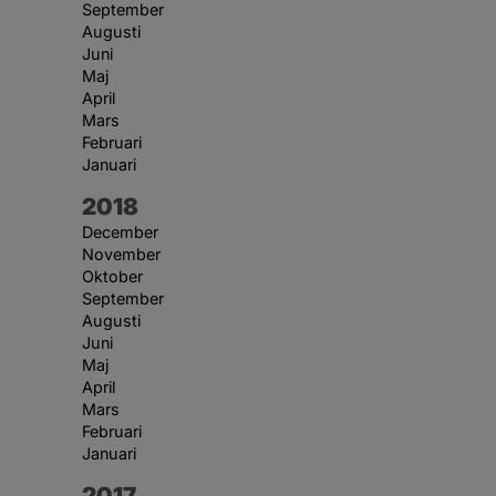
September
Augusti
Juni
Maj
April
Mars
Februari
Januari
År:
2018
December
November
Oktober
September
Augusti
Juni
Maj
April
Mars
Februari
Januari
År:
2017