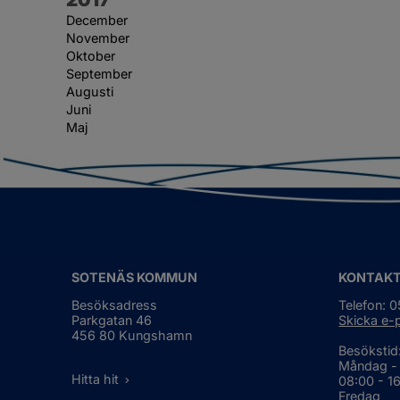
December
November
Oktober
September
Augusti
Juni
Maj
SOTENÄS KOMMUN
KONTAK
Besöksadress
Telefon: 
Parkgatan 46
Skicka e-
456 80 Kungshamn
Besökstid
Måndag -
Hitta hit
08:00 - 1
Fredag