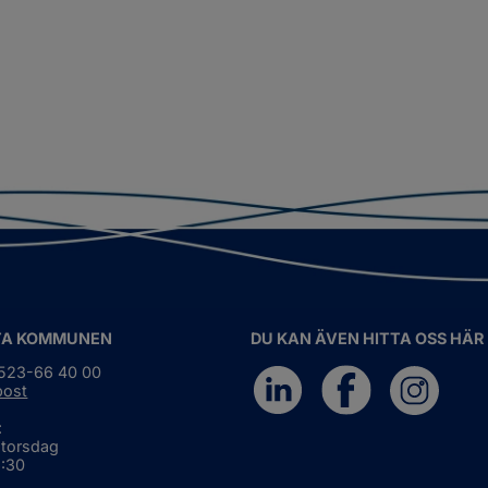
TA KOMMUNEN
DU KAN ÄVEN HITTA OSS HÄR
0523-66 40 00
post
:
 torsdag
6:30