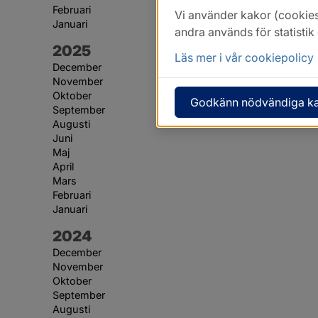
Februari
Vi använder kakor (cookies
Januari
andra används för statisti
År:
2025
Läs mer i vår cookiepolicy
December
November
Oktober
Godkänn nödvändiga k
September
Augusti
Juni
Maj
April
Mars
Februari
Januari
År:
2024
December
November
Oktober
September
Augusti