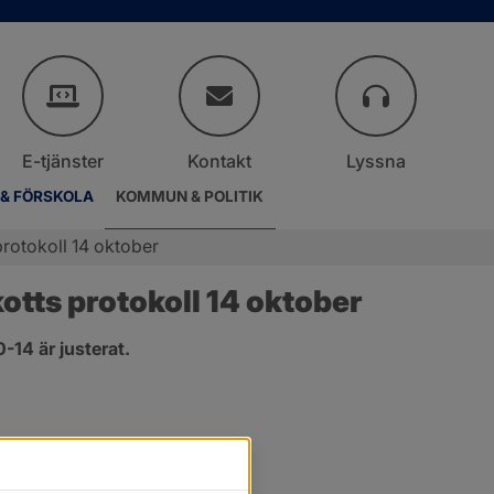
E-tjänster
Kontakt
Lyssna
 & FÖRSKOLA
KOMMUN & POLITIK
rotokoll 14 oktober
tts protokoll 14 oktober
14 är justerat.
er.