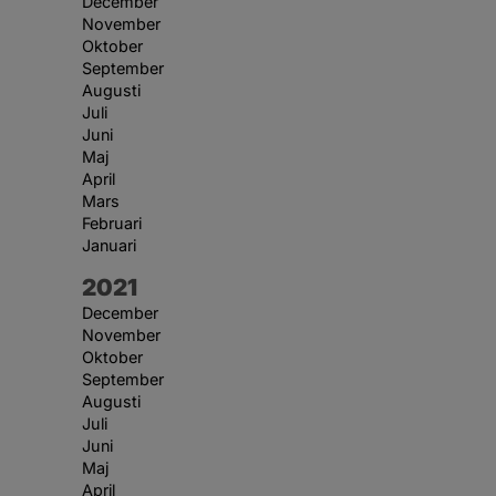
December
November
Oktober
September
Augusti
Juli
Juni
Maj
April
Mars
Februari
Januari
År:
2021
December
November
Oktober
September
Augusti
Juli
Juni
Maj
April