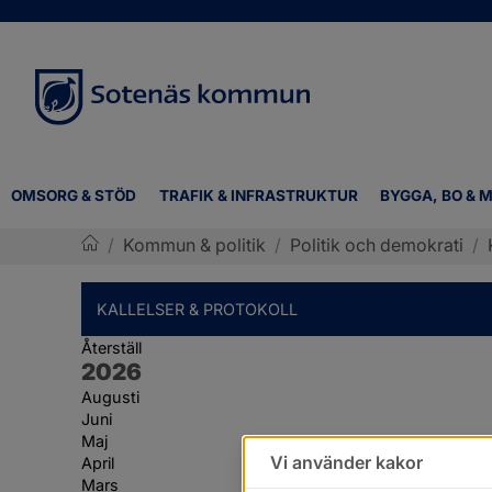
OMSORG & STÖD
TRAFIK & INFRASTRUKTUR
BYGGA, BO & M
/
Kommun & politik
/
Politik och demokrati
/
Sotenäs kommun
KALLELSER & PROTOKOLL
Återställ
År:
2026
Augusti
Juni
Maj
Vi använder kakor
April
Mars