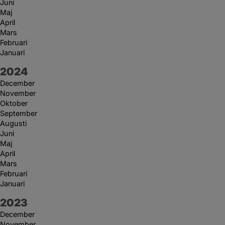
Juni
Maj
April
Mars
Februari
Januari
År:
2024
December
November
Oktober
September
Augusti
Juni
Maj
April
Mars
Februari
Januari
År:
2023
December
November