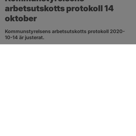
arbetsutskotts protokoll 14 
oktober
Kommunstyrelsens arbetsutskotts protokoll 2020-
10-14 är justerat.
pdf, 413.3 kB, öppnas i nytt fönster.
Länk till protokoll
SOTENÄS KOMMUN
Besöksadress
Parkgatan 46
456 80 Kungshamn