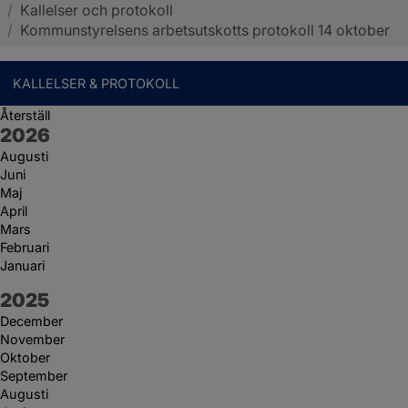
/
Kallelser och protokoll
Sotenäs kommun
/
Kommunstyrelsens arbetsutskotts protokoll 14 oktober
KALLELSER & PROTOKOLL
Återställ
År:
2026
Augusti
Juni
Maj
April
Mars
Februari
Januari
År:
2025
December
November
Oktober
September
Augusti