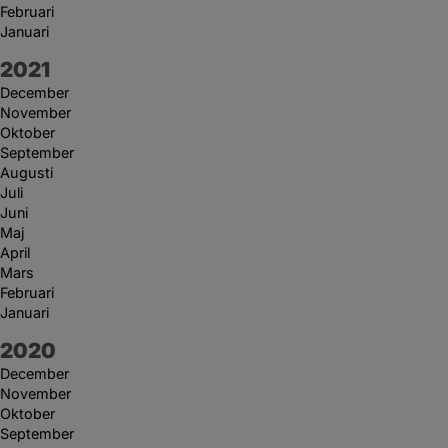
Februari
Januari
År:
2021
December
November
Oktober
September
Augusti
Juli
Juni
Maj
April
Mars
Februari
Januari
År:
2020
December
November
Oktober
September