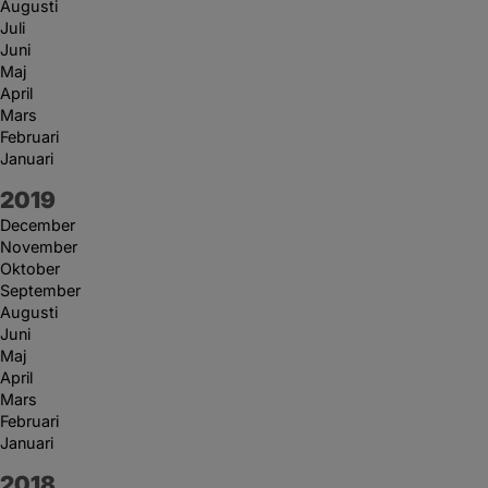
Augusti
Juli
Juni
Maj
April
Mars
Februari
Januari
År:
2019
December
November
Oktober
September
Augusti
Juni
Maj
April
Mars
Februari
Januari
År:
2018