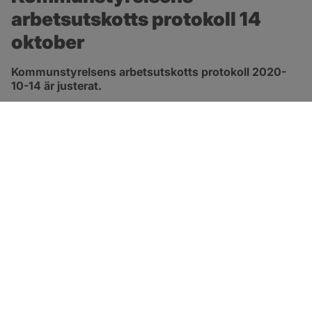
arbetsutskotts protokoll 14 
oktober
Kommunstyrelsens arbetsutskotts protokoll 2020-
10-14 är justerat.
pdf, 413.3 kB, öppnas i nytt fönster.
Länk till protokoll
SOTENÄS KOMMUN
Besöksadress
Parkgatan 46
456 80 Kungshamn