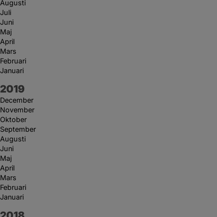
Augusti
Juli
Juni
Maj
April
Mars
Februari
Januari
År:
2019
December
November
Oktober
September
Augusti
Juni
Maj
April
Mars
Februari
Januari
År:
2018