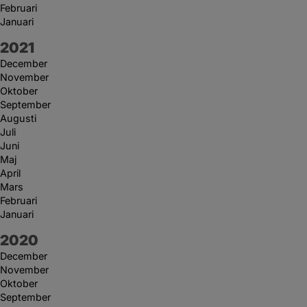
Februari
Januari
År:
2021
December
November
Oktober
September
Augusti
Juli
Juni
Maj
April
Mars
Februari
Januari
År:
2020
December
November
Oktober
September