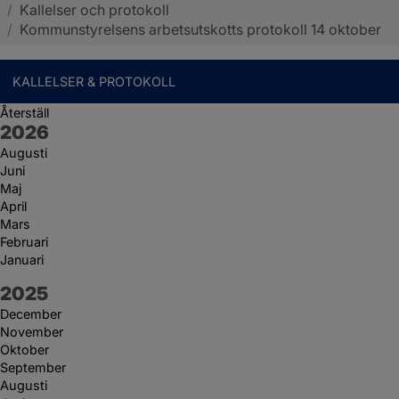
/
Kallelser och protokoll
Sotenäs kommun
/
Kommunstyrelsens arbetsutskotts protokoll 14 oktober
KALLELSER & PROTOKOLL
Återställ
År:
2026
Augusti
Juni
Maj
April
Mars
Februari
Januari
År:
2025
December
November
Oktober
September
Augusti