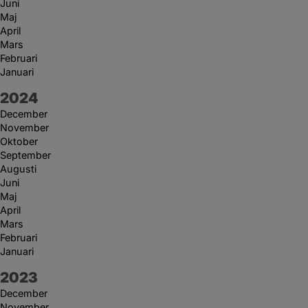
Juni
Maj
April
Mars
Februari
Januari
År:
2024
December
November
Oktober
September
Augusti
Juni
Maj
April
Mars
Februari
Januari
År:
2023
December
November