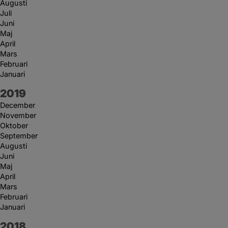
Augusti
Juli
Juni
Maj
April
Mars
Februari
Januari
År:
2019
December
November
Oktober
September
Augusti
Juni
Maj
April
Mars
Februari
Januari
År:
2018