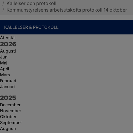
/
Kallelser och protokoll
Sotenäs kommun
/
Kommunstyrelsens arbetsutskotts protokoll 14 oktober
KALLELSER & PROTOKOLL
Återställ
År:
2026
Augusti
Juni
Maj
April
Mars
Februari
Januari
År:
2025
December
November
Oktober
September
Augusti