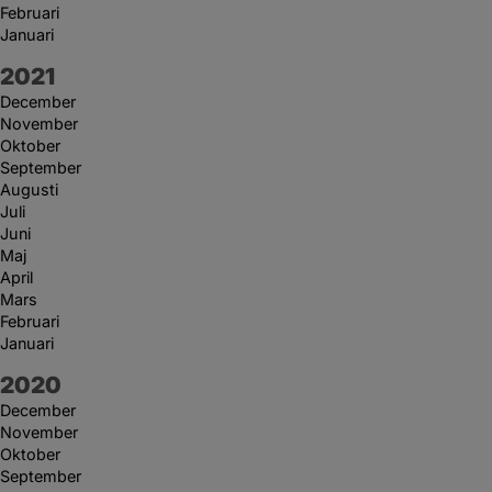
Februari
Januari
År:
2021
December
November
Oktober
September
Augusti
Juli
Juni
Maj
April
Mars
Februari
Januari
År:
2020
December
November
Oktober
September