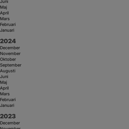
Juni
Maj
April
Mars
Februari
Januari
År:
2024
December
November
Oktober
September
Augusti
Juni
Maj
April
Mars
Februari
Januari
År:
2023
December
November