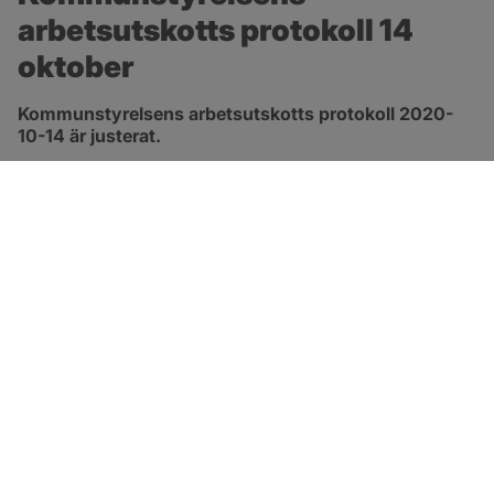
arbetsutskotts protokoll 14 
oktober
Kommunstyrelsens arbetsutskotts protokoll 2020-
10-14 är justerat.
pdf, 413.3 kB, öppnas i nytt fönster.
Länk till protokoll
SOTENÄS KOMMUN
Besöksadress
Parkgatan 46
456 80 Kungshamn