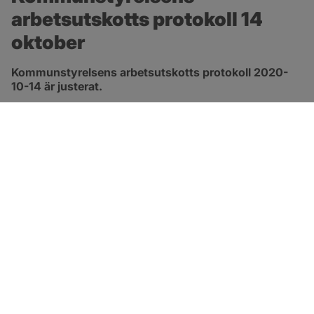
arbetsutskotts protokoll 14 
oktober
Kommunstyrelsens arbetsutskotts protokoll 2020-
10-14 är justerat.
pdf, 413.3 kB, öppnas i nytt fönster.
Länk till protokoll
SOTENÄS KOMMUN
Besöksadress
Parkgatan 46
456 80 Kungshamn