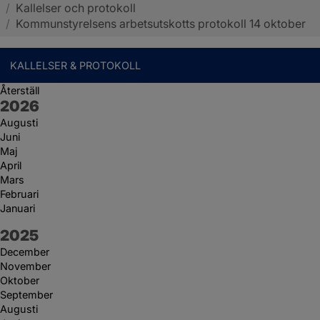
/
Kallelser och protokoll
Sotenäs kommun
/
Kommunstyrelsens arbetsutskotts protokoll 14 oktober
KALLELSER & PROTOKOLL
Återställ
År:
2026
Augusti
Juni
Maj
April
Mars
Februari
Januari
År:
2025
December
November
Oktober
September
Augusti