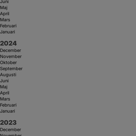
Juni
Maj
April
Mars
Februari
Januari
År:
2024
December
November
Oktober
September
Augusti
Juni
Maj
April
Mars
Februari
Januari
År:
2023
December
November