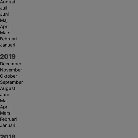
Augusti
Juli
Juni
Maj
April
Mars
Februari
Januari
År:
2019
December
November
Oktober
September
Augusti
Juni
Maj
April
Mars
Februari
Januari
År:
2018