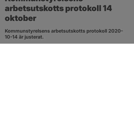
arbetsutskotts protokoll 14 
oktober
Kommunstyrelsens arbetsutskotts protokoll 2020-
10-14 är justerat.
pdf, 413.3 kB, öppnas i nytt fönster.
Länk till protokoll
SOTENÄS KOMMUN
Besöksadress
Parkgatan 46
456 80 Kungshamn