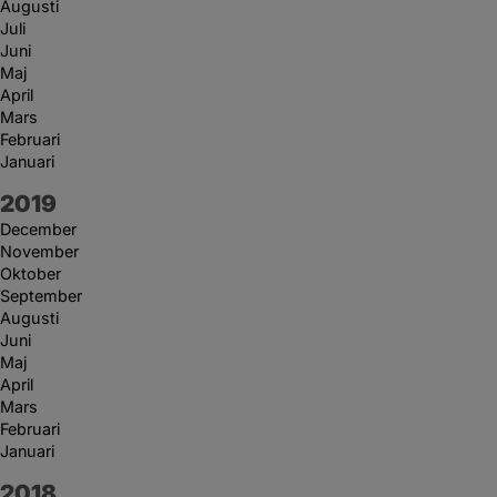
Augusti
Juli
Juni
Maj
April
Mars
Februari
Januari
År:
2019
December
November
Oktober
September
Augusti
Juni
Maj
April
Mars
Februari
Januari
År:
2018