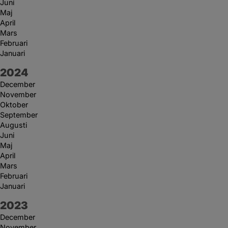
Juni
Maj
April
Mars
Februari
Januari
År:
2024
December
November
Oktober
September
Augusti
Juni
Maj
April
Mars
Februari
Januari
År:
2023
December
November