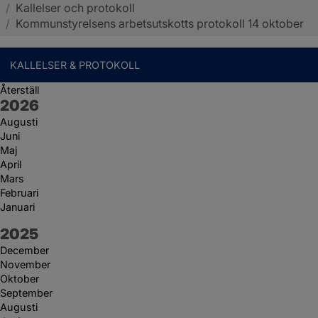
/
Kallelser och protokoll
Sotenäs kommun
/
Kommunstyrelsens arbetsutskotts protokoll 14 oktober
KALLELSER & PROTOKOLL
Återställ
År:
2026
Augusti
Juni
Maj
April
Mars
Februari
Januari
År:
2025
December
November
Oktober
September
Augusti