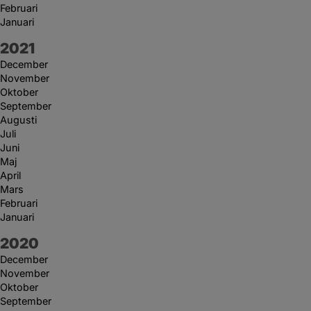
Februari
Januari
År:
2021
December
November
Oktober
September
Augusti
Juli
Juni
Maj
April
Mars
Februari
Januari
År:
2020
December
November
Oktober
September