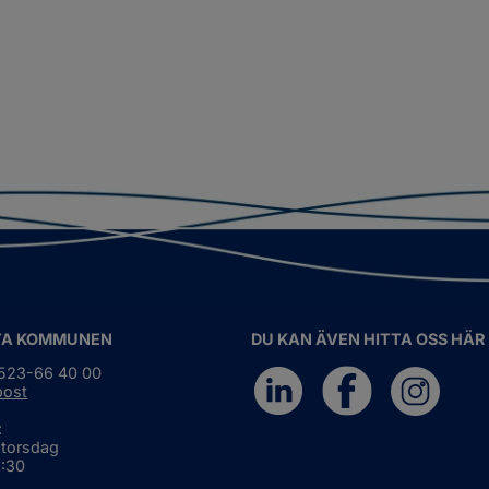
TA KOMMUNEN
DU KAN ÄVEN HITTA OSS HÄR
0523-66 40 00
post
:
 torsdag
6:30