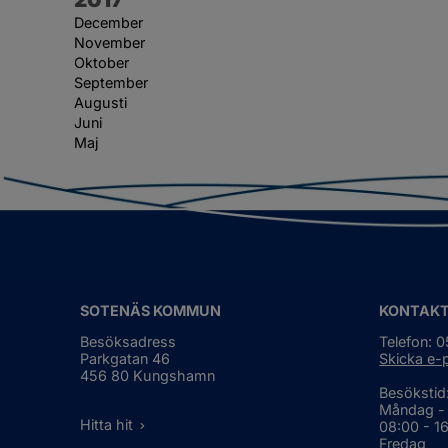
December
November
Oktober
September
Augusti
Juni
Maj
SOTENÄS KOMMUN
KONTAK
Besöksadress
Telefon: 
Parkgatan 46
Skicka e-
456 80 Kungshamn
Besökstid
Måndag -
Hitta hit
08:00 - 1
Fredag