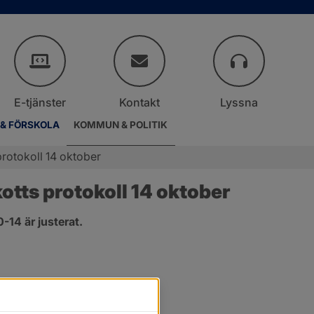
E-tjänster
Kontakt
Lyssna
 & FÖRSKOLA
KOMMUN & POLITIK
rotokoll 14 oktober
tts protokoll 14 oktober
14 är justerat.
er.