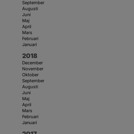
September
Augusti
Juni
Maj
April
Mars
Februari
Januari
År:
2018
December
November
Oktober
September
Augusti
Juni
Maj
April
Mars
Februari
Januari
År:
2017