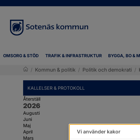
OMSORG & STÖD
TRAFIK & INFRASTRUKTUR
BYGGA, BO & M
/
Kommun & politik
/
Politik och demokrati
/
Sotenäs kommun
KALLELSER & PROTOKOLL
Återställ
År:
2026
Augusti
Juni
Maj
Vi använder kakor
April
Mars