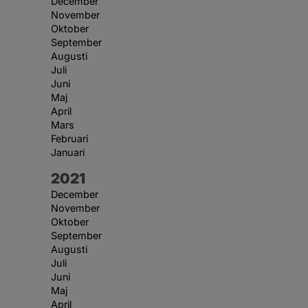
December
November
Oktober
September
Augusti
Juli
Juni
Maj
April
Mars
Februari
Januari
År:
2021
December
November
Oktober
September
Augusti
Juli
Juni
Maj
April