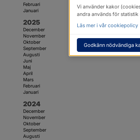
Februari
Vi använder kakor (cookies
Januari
andra används för statisti
År:
2025
Läs mer i vår cookiepolicy
December
November
Oktober
Godkänn nödvändiga k
September
Augusti
Juni
Maj
April
Mars
Februari
Januari
År:
2024
December
November
Oktober
September
Augusti