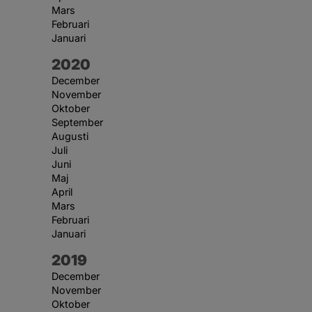
Mars
Februari
Januari
År:
2020
December
November
Oktober
September
Augusti
Juli
Juni
Maj
April
Mars
Februari
Januari
År:
2019
December
November
Oktober