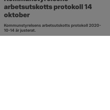
arbetsutskotts protokoll 14 
oktober
Kommunstyrelsens arbetsutskotts protokoll 2020-
10-14 är justerat.
pdf, 413.3 kB, öppnas i nytt fönster.
Länk till protokoll
SOTENÄS KOMMUN
Besöksadress
Parkgatan 46
456 80 Kungshamn