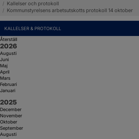
/
Kallelser och protokoll
Sotenäs kommun
/
Kommunstyrelsens arbetsutskotts protokoll 14 oktober
KALLELSER & PROTOKOLL
Återställ
År:
2026
Augusti
Juni
Maj
April
Mars
Februari
Januari
År:
2025
December
November
Oktober
September
Augusti