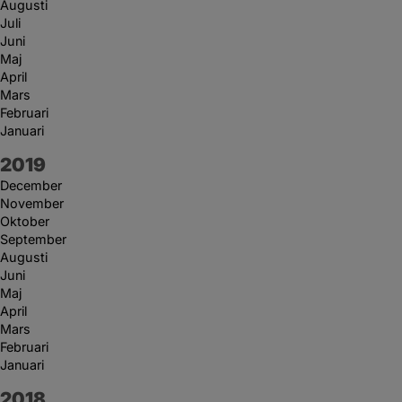
Augusti
Juli
Juni
Maj
April
Mars
Februari
Januari
År:
2019
December
November
Oktober
September
Augusti
Juni
Maj
April
Mars
Februari
Januari
År:
2018