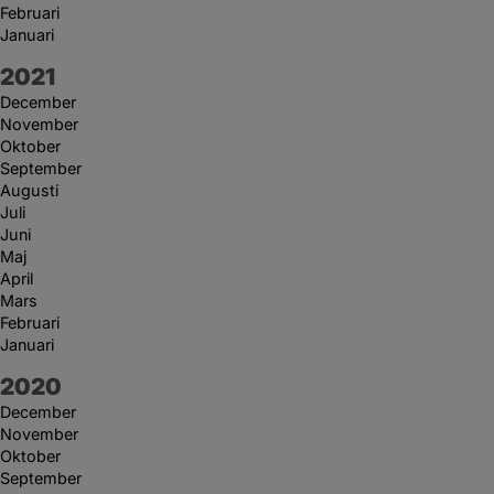
Februari
Januari
År:
2021
December
November
Oktober
September
Augusti
Juli
Juni
Maj
April
Mars
Februari
Januari
År:
2020
December
November
Oktober
September