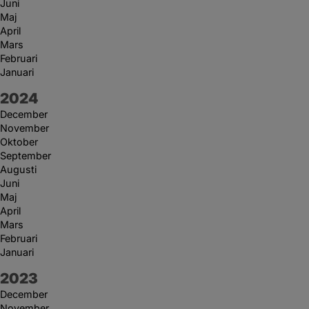
Juni
Maj
April
Mars
Februari
Januari
År:
2024
December
November
Oktober
September
Augusti
Juni
Maj
April
Mars
Februari
Januari
År:
2023
December
November