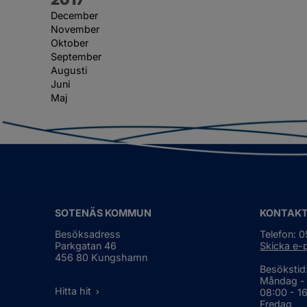
December
November
Oktober
September
Augusti
Juni
Maj
SOTENÄS KOMMUN
KONTAK
Besöksadress
Telefon: 
Parkgatan 46
Skicka e-
456 80 Kungshamn
Besökstid
Måndag -
Hitta hit
08:00 - 1
Fredag