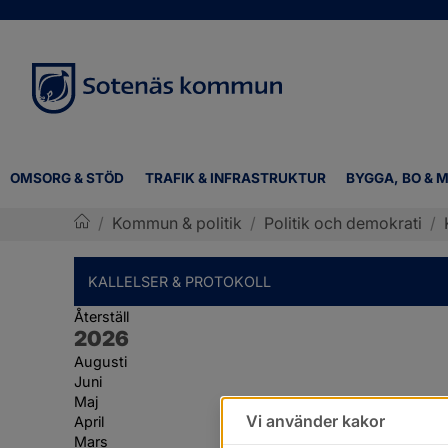
OMSORG & STÖD
TRAFIK & INFRASTRUKTUR
BYGGA, BO & M
/
Kommun & politik
/
Politik och demokrati
/
Sotenäs kommun
KALLELSER & PROTOKOLL
Återställ
År:
2026
Augusti
Juni
Maj
Vi använder kakor
April
Mars