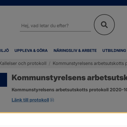
Sök
på
webbplatsen
ILJÖ
UPPLEVA & GÖRA
NÄRINGSLIV & ARBETE
UTBILDNING
Kallelser och protokoll
/
Kommunstyrelsens arbetsutskotts p
Kommunstyrelsens arbetsutsko
Kommunstyrelsens arbetsutskotts protokoll 2020-10-
pdf, 413.3 kB, öppnas i nytt fönst
Länk till protokoll