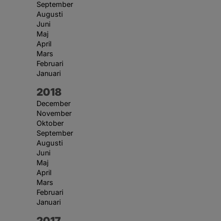
September
Augusti
Juni
Maj
April
Mars
Februari
Januari
År:
2018
December
November
Oktober
September
Augusti
Juni
Maj
April
Mars
Februari
Januari
År:
2017