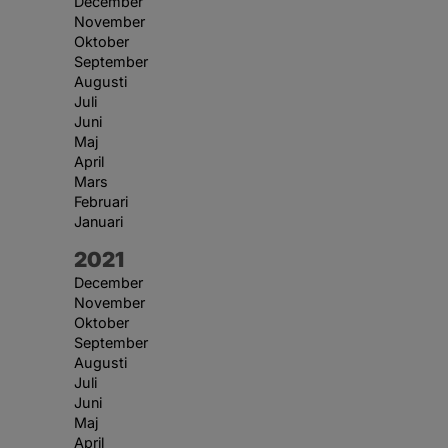
December
November
Oktober
September
Augusti
Juli
Juni
Maj
April
Mars
Februari
Januari
År:
2021
December
November
Oktober
September
Augusti
Juli
Juni
Maj
April