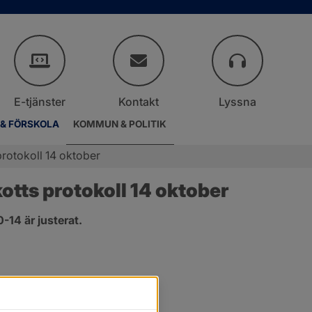
E-tjänster
Kontakt
Lyssna
 & FÖRSKOLA
KOMMUN & POLITIK
rotokoll 14 oktober
tts protokoll 14 oktober
14 är justerat.
er.