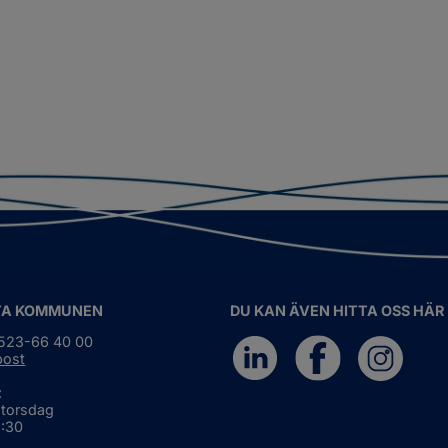
TA KOMMUNEN
DU KAN ÄVEN HITTA OSS HÄR
0523-66 40 00
post
:
 torsdag
6:30