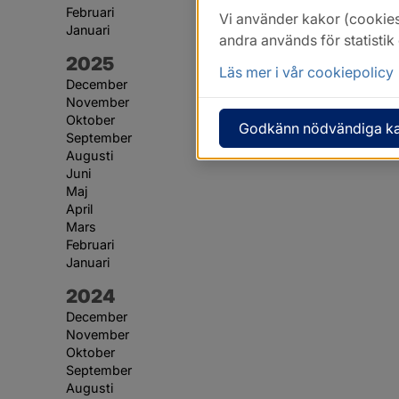
Februari
Vi använder kakor (cookies
Januari
andra används för statisti
År:
2025
Läs mer i vår cookiepolicy
December
November
Oktober
Godkänn nödvändiga k
September
Augusti
Juni
Maj
April
Mars
Februari
Januari
År:
2024
December
November
Oktober
September
Augusti