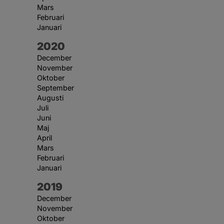
Mars
Februari
Januari
År:
2020
December
November
Oktober
September
Augusti
Juli
Juni
Maj
April
Mars
Februari
Januari
År:
2019
December
November
Oktober