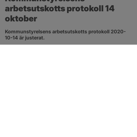
arbetsutskotts protokoll 14 
oktober
Kommunstyrelsens arbetsutskotts protokoll 2020-
10-14 är justerat.
pdf, 413.3 kB, öppnas i nytt fönster.
Länk till protokoll
SOTENÄS KOMMUN
Besöksadress
Parkgatan 46
456 80 Kungshamn