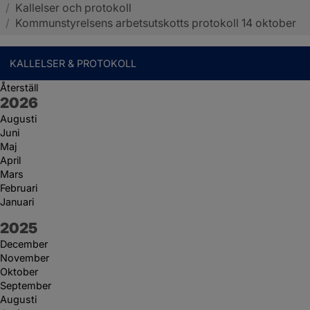
/
Kallelser och protokoll
Sotenäs kommun
/
Kommunstyrelsens arbetsutskotts protokoll 14 oktober
KALLELSER & PROTOKOLL
Återställ
År:
2026
Augusti
Juni
Maj
April
Mars
Februari
Januari
År:
2025
December
November
Oktober
September
Augusti