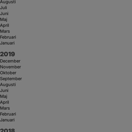
Augusti
Juli
Juni
Maj
April
Mars
Februari
Januari
År:
2019
December
November
Oktober
September
Augusti
Juni
Maj
April
Mars
Februari
Januari
År:
2018