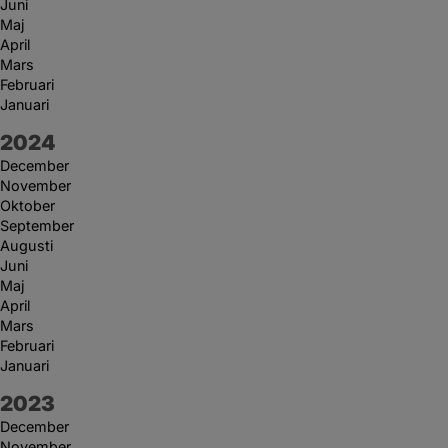
Juni
Maj
April
Mars
Februari
Januari
År:
2024
December
November
Oktober
September
Augusti
Juni
Maj
April
Mars
Februari
Januari
År:
2023
December
November