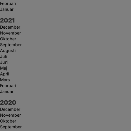
Februari
Januari
År:
2021
December
November
Oktober
September
Augusti
Juli
Juni
Maj
April
Mars
Februari
Januari
År:
2020
December
November
Oktober
September