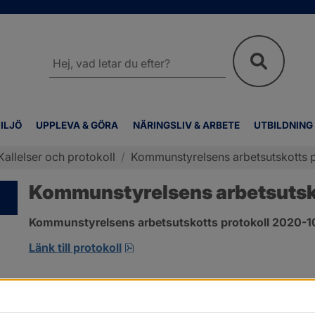
Sök
på
webbplatsen
ILJÖ
UPPLEVA & GÖRA
NÄRINGSLIV & ARBETE
UTBILDNING
Kallelser och protokoll
/
Kommunstyrelsens arbetsutskotts p
Kommunstyrelsens arbetsutsko
Kommunstyrelsens arbetsutskotts protokoll 2020-10-
pdf, 413.3 kB, öppnas i nytt fönst
Länk till protokoll