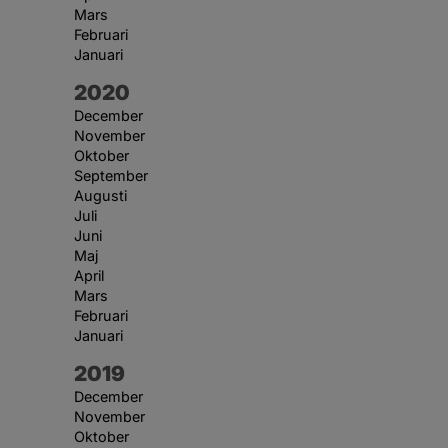
Mars
Februari
Januari
År:
2020
December
November
Oktober
September
Augusti
Juli
Juni
Maj
April
Mars
Februari
Januari
År:
2019
December
November
Oktober