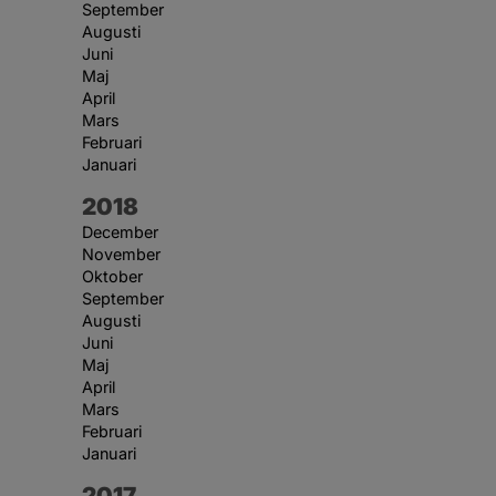
September
Augusti
Juni
Maj
April
Mars
Februari
Januari
År:
2018
December
November
Oktober
September
Augusti
Juni
Maj
April
Mars
Februari
Januari
År:
2017