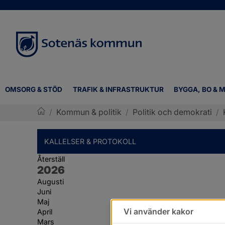
OMSORG & STÖD
TRAFIK & INFRASTRUKTUR
BYGGA, BO & M
/
Kommun & politik
/
Politik och demokrati
/
Sotenäs kommun
KALLELSER & PROTOKOLL
Återställ
År:
2026
Augusti
Juni
Maj
Vi använder kakor
April
Mars