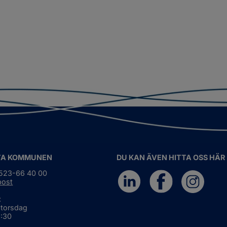
TA KOMMUNEN
DU KAN ÄVEN HITTA OSS HÄR
0523-66 40 00
post
:
 torsdag
6:30