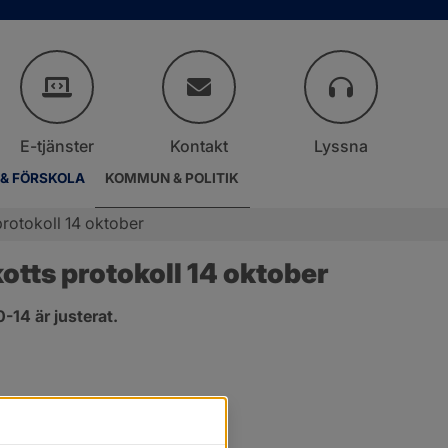
E-tjänster
Kontakt
Lyssna
 & FÖRSKOLA
KOMMUN & POLITIK
rotokoll 14 oktober
tts protokoll 14 oktober
14 är justerat.
er.