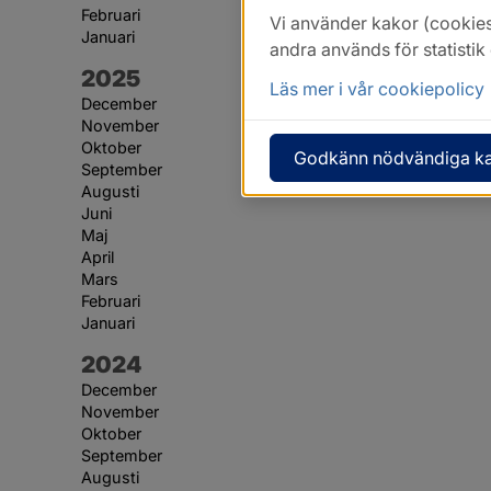
Februari
Vi använder kakor (cookies
Januari
andra används för statisti
År:
2025
Läs mer i vår cookiepolicy
December
November
Oktober
Godkänn nödvändiga k
September
Augusti
Juni
Maj
April
Mars
Februari
Januari
År:
2024
December
November
Oktober
September
Augusti