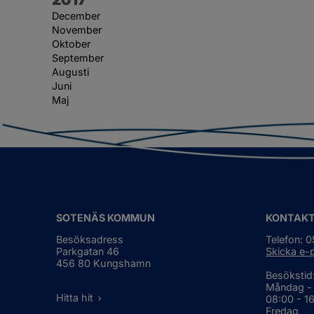
December
November
Oktober
September
Augusti
Juni
Maj
SOTENÄS KOMMUN
KONTAK
Besöksadress
Telefon: 
Parkgatan 46
Skicka e-
456 80 Kungshamn
Besökstid
Måndag -
Hitta hit
08:00 - 1
Fredag