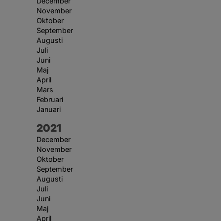
December
November
Oktober
September
Augusti
Juli
Juni
Maj
April
Mars
Februari
Januari
År:
2021
December
November
Oktober
September
Augusti
Juli
Juni
Maj
April