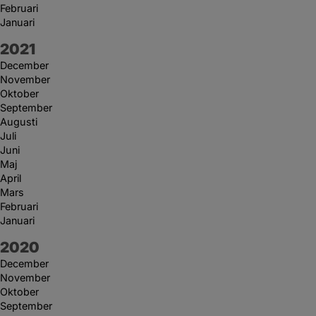
Februari
Januari
År:
2021
December
November
Oktober
September
Augusti
Juli
Juni
Maj
April
Mars
Februari
Januari
År:
2020
December
November
Oktober
September