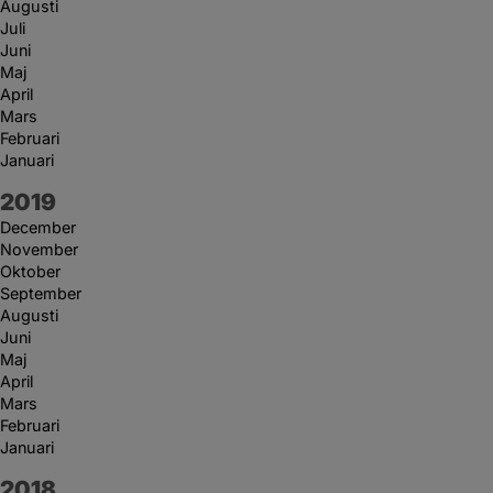
Augusti
Juli
Juni
Maj
April
Mars
Februari
Januari
År:
2019
December
November
Oktober
September
Augusti
Juni
Maj
April
Mars
Februari
Januari
År:
2018