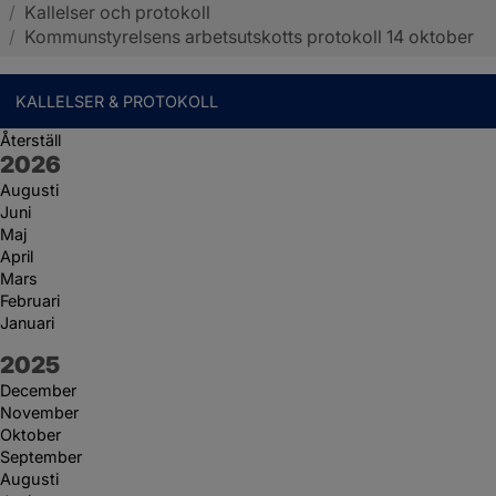
/
Kallelser och protokoll
Sotenäs kommun
/
Kommunstyrelsens arbetsutskotts protokoll 14 oktober
KALLELSER & PROTOKOLL
Återställ
År:
2026
Augusti
Juni
Maj
April
Mars
Februari
Januari
År:
2025
December
November
Oktober
September
Augusti