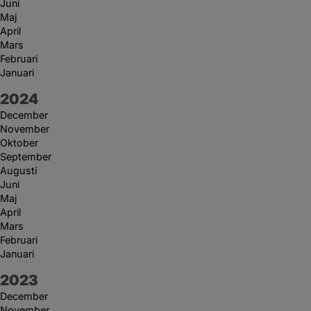
Juni
Maj
April
Mars
Februari
Januari
År:
2024
December
November
Oktober
September
Augusti
Juni
Maj
April
Mars
Februari
Januari
År:
2023
December
November