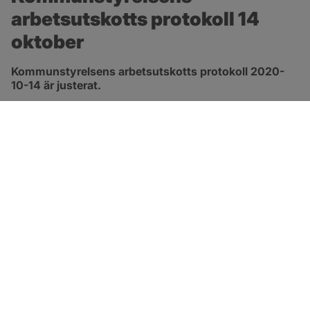
arbetsutskotts protokoll 14 
oktober
Kommunstyrelsens arbetsutskotts protokoll 2020-
10-14 är justerat.
pdf, 413.3 kB, öppnas i nytt fönster.
Länk till protokoll
SOTENÄS KOMMUN
Besöksadress
Parkgatan 46
456 80 Kungshamn