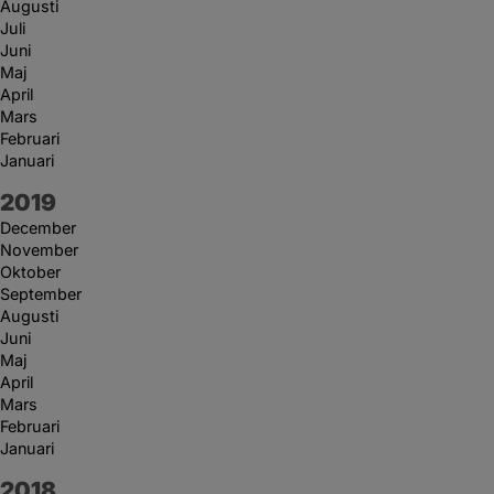
Augusti
Juli
Juni
Maj
April
Mars
Februari
Januari
År:
2019
December
November
Oktober
September
Augusti
Juni
Maj
April
Mars
Februari
Januari
År:
2018