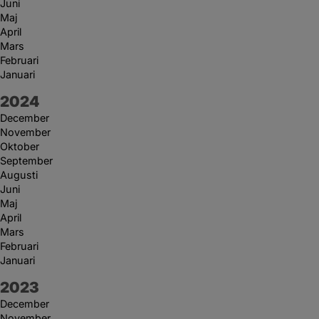
Juni
Maj
April
Mars
Februari
Januari
År:
2024
December
November
Oktober
September
Augusti
Juni
Maj
April
Mars
Februari
Januari
År:
2023
December
November