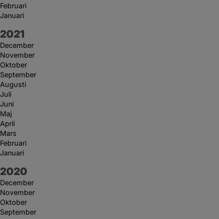
Februari
Januari
År:
2021
December
November
Oktober
September
Augusti
Juli
Juni
Maj
April
Mars
Februari
Januari
År:
2020
December
November
Oktober
September