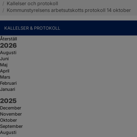
/
Kallelser och protokoll
Sotenäs kommun
/
Kommunstyrelsens arbetsutskotts protokoll 14 oktober
KALLELSER & PROTOKOLL
Återställ
År:
2026
Augusti
Juni
Maj
April
Mars
Februari
Januari
År:
2025
December
November
Oktober
September
Augusti