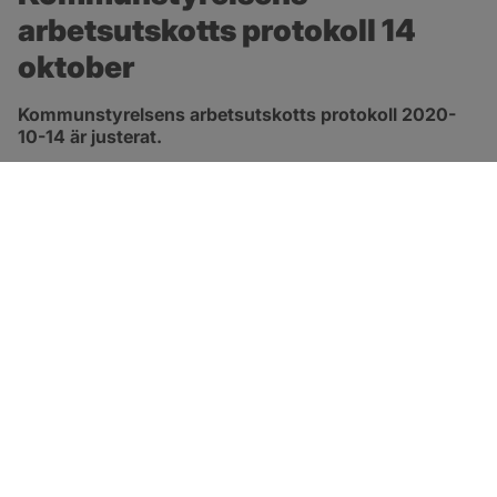
arbetsutskotts protokoll 14 
oktober
Kommunstyrelsens arbetsutskotts protokoll 2020-
10-14 är justerat.
pdf, 413.3 kB, öppnas i nytt fönster.
Länk till protokoll
SOTENÄS KOMMUN
Besöksadress
Parkgatan 46
456 80 Kungshamn