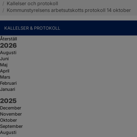
/
Kallelser och protokoll
Sotenäs kommun
/
Kommunstyrelsens arbetsutskotts protokoll 14 oktober
KALLELSER & PROTOKOLL
Återställ
År:
2026
Augusti
Juni
Maj
April
Mars
Februari
Januari
År:
2025
December
November
Oktober
September
Augusti