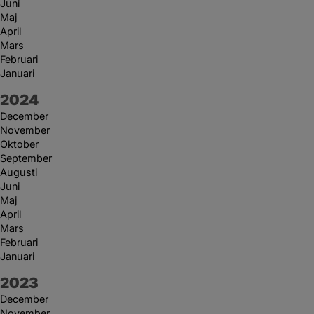
Juni
Maj
April
Mars
Februari
Januari
År:
2024
December
November
Oktober
September
Augusti
Juni
Maj
April
Mars
Februari
Januari
År:
2023
December
November