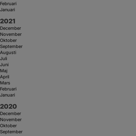
Februari
Januari
År:
2021
December
November
Oktober
September
Augusti
Juli
Juni
Maj
April
Mars
Februari
Januari
År:
2020
December
November
Oktober
September