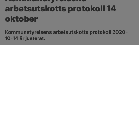
arbetsutskotts protokoll 14 
oktober
Kommunstyrelsens arbetsutskotts protokoll 2020-
10-14 är justerat.
pdf, 413.3 kB, öppnas i nytt fönster.
Länk till protokoll
SOTENÄS KOMMUN
Besöksadress
Parkgatan 46
456 80 Kungshamn