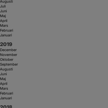
Augusti
Juli
Juni
Maj
April
Mars
Februari
Januari
År:
2019
December
November
Oktober
September
Augusti
Juni
Maj
April
Mars
Februari
Januari
År:
2018