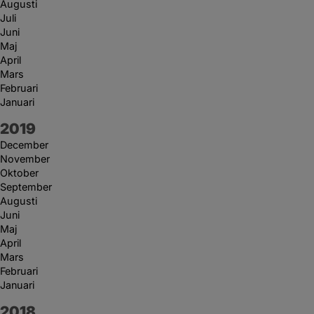
Augusti
Juli
Juni
Maj
April
Mars
Februari
Januari
År:
2019
December
November
Oktober
September
Augusti
Juni
Maj
April
Mars
Februari
Januari
År:
2018