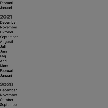
Februari
Januari
År:
2021
December
November
Oktober
September
Augusti
Juli
Juni
Maj
April
Mars
Februari
Januari
År:
2020
December
November
Oktober
September