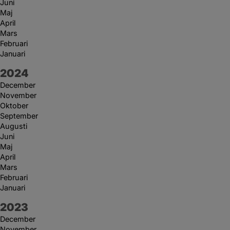
Juni
Maj
April
Mars
Februari
Januari
År:
2024
December
November
Oktober
September
Augusti
Juni
Maj
April
Mars
Februari
Januari
År:
2023
December
November