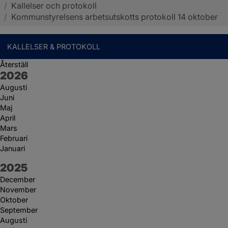
/
Kallelser och protokoll
Sotenäs kommun
/
Kommunstyrelsens arbetsutskotts protokoll 14 oktober
KALLELSER & PROTOKOLL
Återställ
År:
2026
Augusti
Juni
Maj
April
Mars
Februari
Januari
År:
2025
December
November
Oktober
September
Augusti