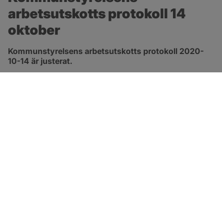
arbetsutskotts protokoll 14 
oktober
Kommunstyrelsens arbetsutskotts protokoll 2020-
10-14 är justerat.
pdf, 413.3 kB, öppnas i nytt fönster.
Länk till protokoll
SOTENÄS KOMMUN
Besöksadress
Parkgatan 46
456 80 Kungshamn