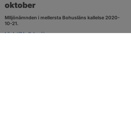
oktober
MIljönämnden i mellersta Bohusläns kallelse 2020-
10-21.
pdf, öppnas i nytt fönster.
Länk till kallelse
SOTENÄS KOMMUN
Besöksadress
Parkgatan 46
456 80 Kungshamn
Hitta hit