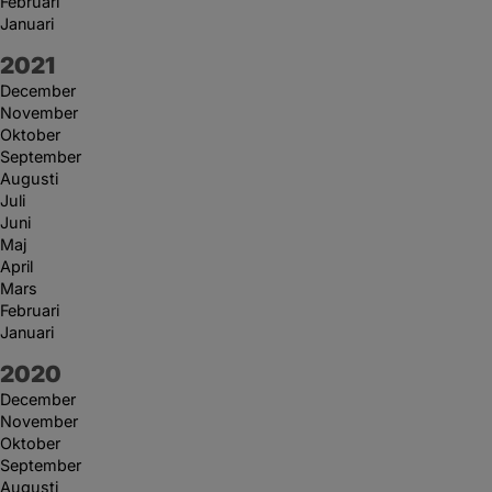
Februari
Januari
År:
2021
December
November
Oktober
September
Augusti
Juli
Juni
Maj
April
Mars
Februari
Januari
År:
2020
December
November
Oktober
September
Augusti