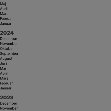
Maj
April
Mars
Februari
Januari
År:
2024
December
November
Oktober
September
Augusti
Juni
Maj
April
Mars
Februari
Januari
År:
2023
December
November