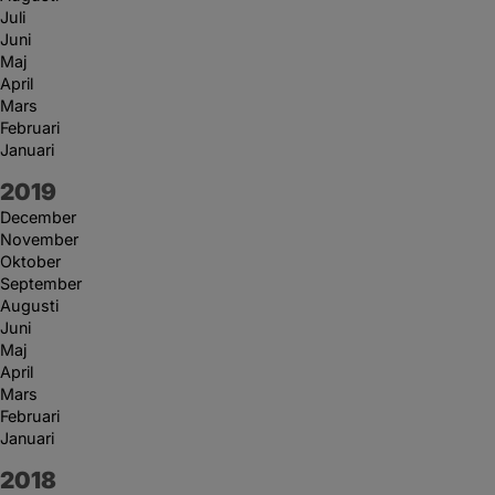
Juli
Juni
Maj
April
Mars
Februari
Januari
År:
2019
December
November
Oktober
September
Augusti
Juni
Maj
April
Mars
Februari
Januari
År:
2018