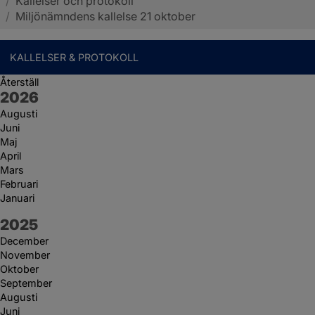
/
Kallelser och protokoll
Sotenäs kommun
/
Miljönämndens kallelse 21 oktober
KALLELSER & PROTOKOLL
Återställ
År:
2026
Augusti
Juni
Maj
April
Mars
Februari
Januari
År:
2025
December
November
Oktober
September
Augusti
Juni