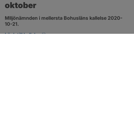
oktober
MIljönämnden i mellersta Bohusläns kallelse 2020-
10-21.
pdf, öppnas i nytt fönster.
Länk till kallelse
SOTENÄS KOMMUN
Besöksadress
Parkgatan 46
456 80 Kungshamn
Hitta hit