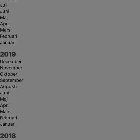
Juli
Juni
Maj
April
Mars
Februari
Januari
År:
2019
December
November
Oktober
September
Augusti
Juni
Maj
April
Mars
Februari
Januari
År:
2018