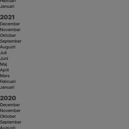
Februari
Januari
År:
2021
December
November
Oktober
September
Augusti
Juli
Juni
Maj
April
Mars
Februari
Januari
År:
2020
December
November
Oktober
September
Augusti