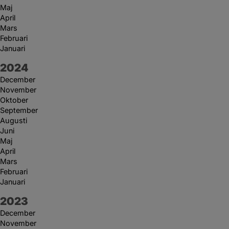
Maj
April
Mars
Februari
Januari
År:
2024
December
November
Oktober
September
Augusti
Juni
Maj
April
Mars
Februari
Januari
År:
2023
December
November