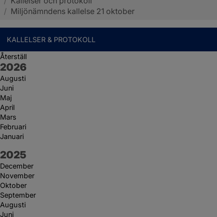
/
Kallelser och protokoll
Sotenäs kommun
/
Miljönämndens kallelse 21 oktober
KALLELSER & PROTOKOLL
Återställ
År:
2026
Augusti
Juni
Maj
April
Mars
Februari
Januari
År:
2025
December
November
Oktober
September
Augusti
Juni