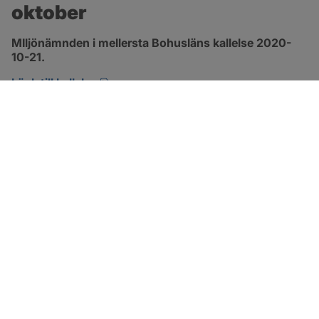
oktober
MIljönämnden i mellersta Bohusläns kallelse 2020-
10-21.
pdf, öppnas i nytt fönster.
Länk till kallelse
SOTENÄS KOMMUN
Besöksadress
Parkgatan 46
456 80 Kungshamn
Hitta hit