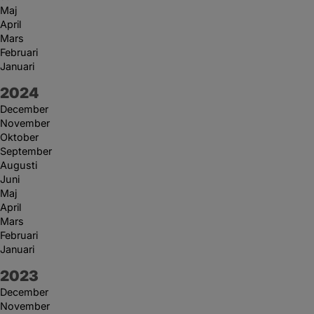
Maj
April
Mars
Februari
Januari
År:
2024
December
November
Oktober
September
Augusti
Juni
Maj
April
Mars
Februari
Januari
År:
2023
December
November