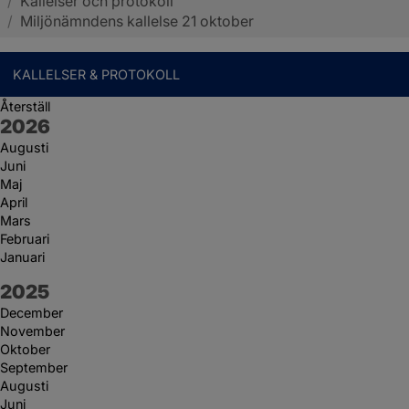
/
Kallelser och protokoll
Sotenäs kommun
/
Miljönämndens kallelse 21 oktober
KALLELSER & PROTOKOLL
Återställ
År:
2026
Augusti
Juni
Maj
April
Mars
Februari
Januari
År:
2025
December
November
Oktober
September
Augusti
Juni