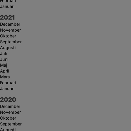
Februari
Januari
År:
2021
December
November
Oktober
September
Augusti
Juli
Juni
Maj
April
Mars
Februari
Januari
År:
2020
December
November
Oktober
September
Augusti