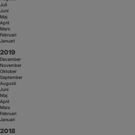
Juli
Juni
Maj
April
Mars
Februari
Januari
År:
2019
December
November
Oktober
September
Augusti
Juni
Maj
April
Mars
Februari
Januari
År:
2018