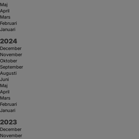
Maj
April
Mars
Februari
Januari
År:
2024
December
November
Oktober
September
Augusti
Juni
Maj
April
Mars
Februari
Januari
År:
2023
December
November