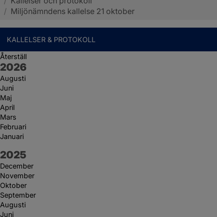
/
Kallelser och protokoll
Sotenäs kommun
/
Miljönämndens kallelse 21 oktober
KALLELSER & PROTOKOLL
Återställ
År:
2026
Augusti
Juni
Maj
April
Mars
Februari
Januari
År:
2025
December
November
Oktober
September
Augusti
Juni