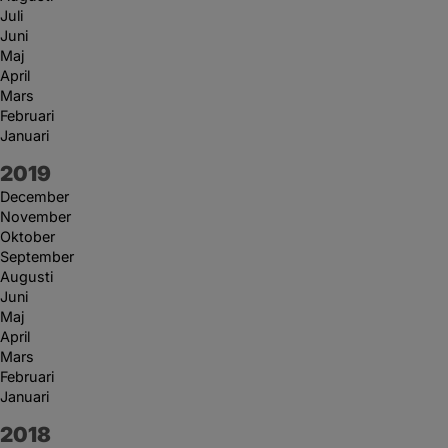
Juli
Juni
Maj
April
Mars
Februari
Januari
År:
2019
December
November
Oktober
September
Augusti
Juni
Maj
April
Mars
Februari
Januari
År:
2018