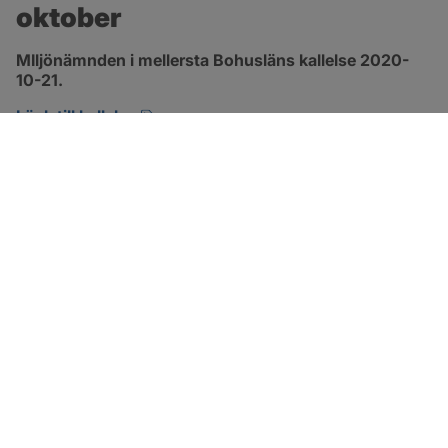
oktober
MIljönämnden i mellersta Bohusläns kallelse 2020-
10-21.
pdf, öppnas i nytt fönster.
Länk till kallelse
SOTENÄS KOMMUN
Besöksadress
Parkgatan 46
456 80 Kungshamn
Hitta hit