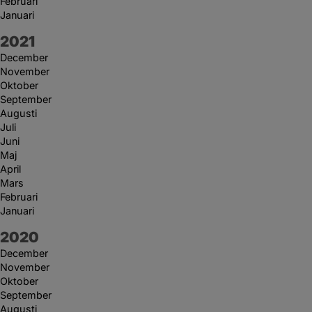
Februari
Januari
År:
2021
December
November
Oktober
September
Augusti
Juli
Juni
Maj
April
Mars
Februari
Januari
År:
2020
December
November
Oktober
September
Augusti