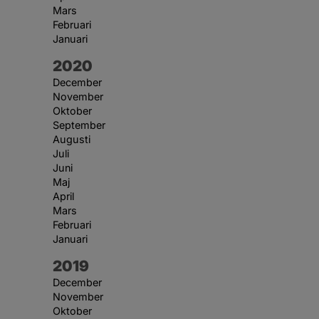
Mars
Februari
Januari
År:
2020
December
November
Oktober
September
Augusti
Juli
Juni
Maj
April
Mars
Februari
Januari
År:
2019
December
November
Oktober