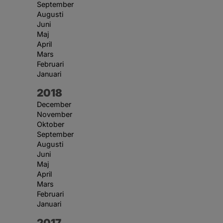
September
Augusti
Juni
Maj
April
Mars
Februari
Januari
År:
2018
December
November
Oktober
September
Augusti
Juni
Maj
April
Mars
Februari
Januari
År:
2017