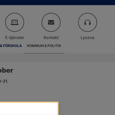
E-tjänster
Kontakt
Lyssna
 & FÖRSKOLA
KOMMUN & POLITIK
ober
0-21.