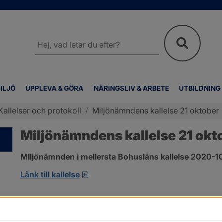
Sök
på
webbplatsen
ILJÖ
UPPLEVA & GÖRA
NÄRINGSLIV & ARBETE
UTBILDNING
Kallelser och protokoll
/
Miljönämndens kallelse 21 oktober
Miljönämndens kallelse 21 okt
MIljönämnden i mellersta Bohusläns kallelse 2020-1
pdf, öppnas i nytt fönster.
Länk till kallelse