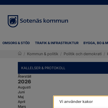
OMSORG & STÖD
TRAFIK & INFRASTRUKTUR
BYGGA, BO & M
/
Kommun & politik
/
Politik och demokrati
/
Sotenäs kommun
KALLELSER & PROTOKOLL
Återställ
År:
2026
Augusti
Juni
Maj
Vi använder kakor
April
Mars