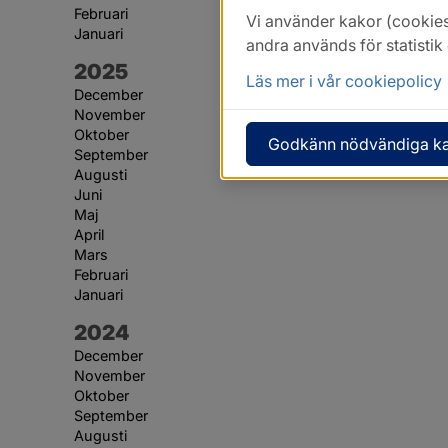
Februari
Vi använder kakor (cookies
Januari
andra används för statisti
År:
2025
Läs mer i vår cookiepolicy
December
November
Oktober
Godkänn nödvändiga k
September
Augusti
Juni
Maj
April
Mars
Februari
Januari
År:
2024
December
November
Oktober
September
Augusti