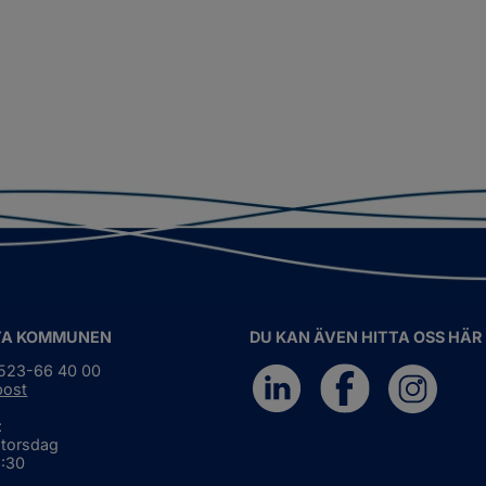
TA KOMMUNEN
DU KAN ÄVEN HITTA OSS HÄR
0523-66 40 00
post
:
 torsdag
6:30