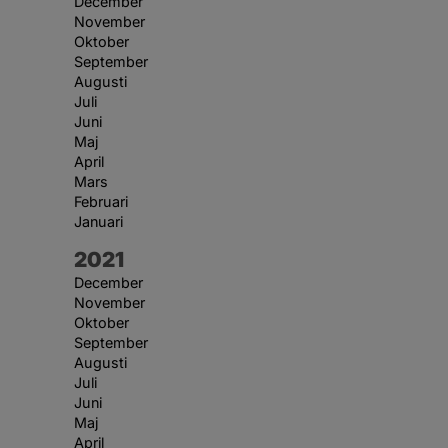
December
November
Oktober
September
Augusti
Juli
Juni
Maj
April
Mars
Februari
Januari
År:
2021
December
November
Oktober
September
Augusti
Juli
Juni
Maj
April