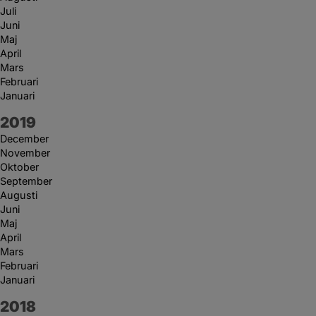
Juli
Juni
Maj
April
Mars
Februari
Januari
År:
2019
December
November
Oktober
September
Augusti
Juni
Maj
April
Mars
Februari
Januari
År:
2018