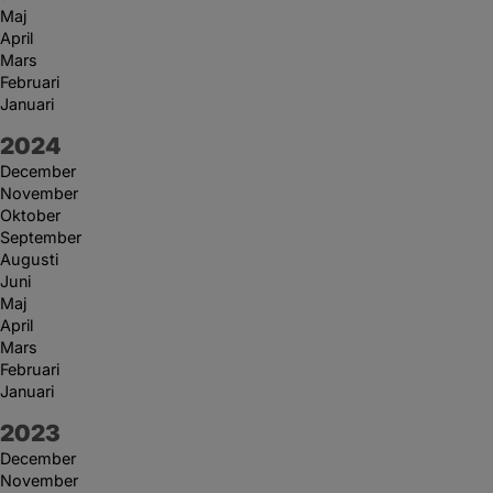
Maj
April
Mars
Februari
Januari
År:
2024
December
November
Oktober
September
Augusti
Juni
Maj
April
Mars
Februari
Januari
År:
2023
December
November