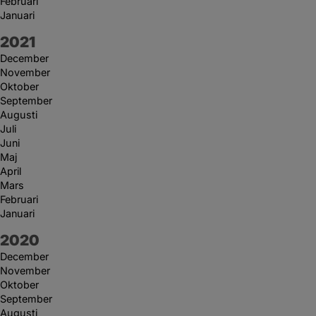
Februari
Januari
År:
2021
December
November
Oktober
September
Augusti
Juli
Juni
Maj
April
Mars
Februari
Januari
År:
2020
December
November
Oktober
September
Augusti