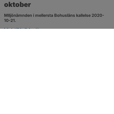
oktober
MIljönämnden i mellersta Bohusläns kallelse 2020-
10-21.
pdf, öppnas i nytt fönster.
Länk till kallelse
SOTENÄS KOMMUN
Besöksadress
Parkgatan 46
456 80 Kungshamn
Hitta hit