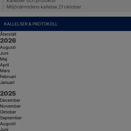
/
Kallelser och protokoll
Sotenäs kommun
/
Miljönämndens kallelse 21 oktober
KALLELSER & PROTOKOLL
Återställ
År:
2026
Augusti
Juni
Maj
April
Mars
Februari
Januari
År:
2025
December
November
Oktober
September
Augusti
Juni