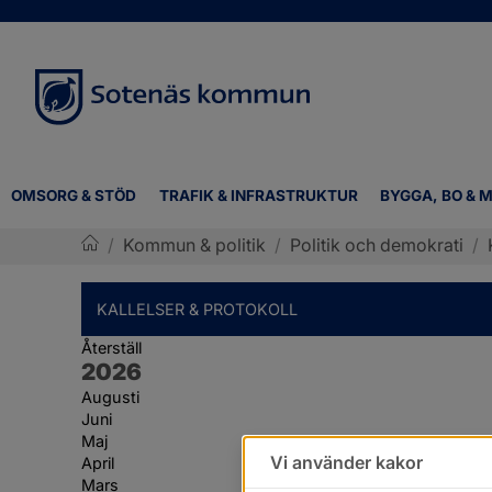
OMSORG & STÖD
TRAFIK & INFRASTRUKTUR
BYGGA, BO & M
/
Kommun & politik
/
Politik och demokrati
/
Sotenäs kommun
KALLELSER & PROTOKOLL
Återställ
År:
2026
Augusti
Juni
Maj
Vi använder kakor
April
Mars