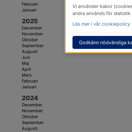
Februari
Vi använder kakor (cookies
Januari
andra används för statisti
År:
2025
Läs mer i vår cookiepolicy
December
November
Oktober
Godkänn nödvändiga k
September
Augusti
Juni
Maj
April
Mars
Februari
Januari
År:
2024
December
November
Oktober
September
Augusti