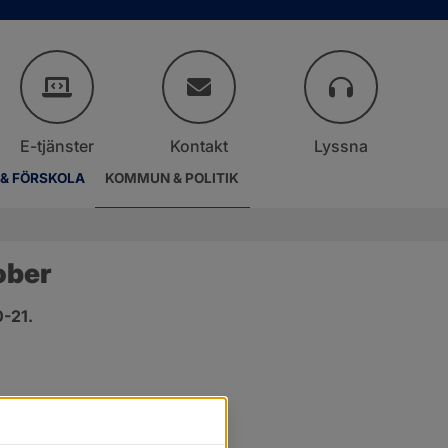
E-tjänster
Kontakt
Lyssna
 & FÖRSKOLA
KOMMUN & POLITIK
ober
0-21.