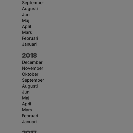
September
Augusti
Juni
Maj
April
Mars
Februari
Januari
År:
2018
December
November
Oktober
September
Augusti
Juni
Maj
April
Mars
Februari
Januari
År:
2017