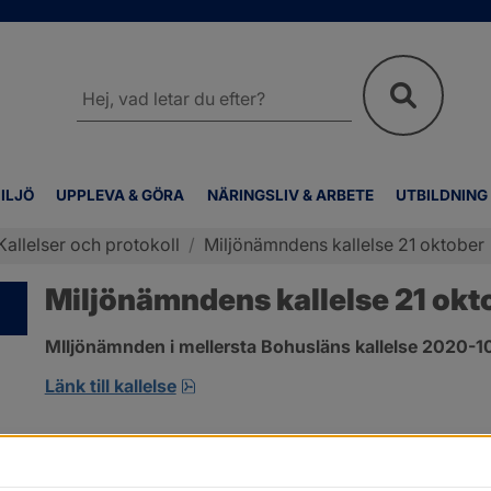
Sök
på
webbplatsen
ILJÖ
UPPLEVA & GÖRA
NÄRINGSLIV & ARBETE
UTBILDNING
Kallelser och protokoll
/
Miljönämndens kallelse 21 oktober
Miljönämndens kallelse 21 okt
MIljönämnden i mellersta Bohusläns kallelse 2020-1
pdf, öppnas i nytt fönster.
Länk till kallelse