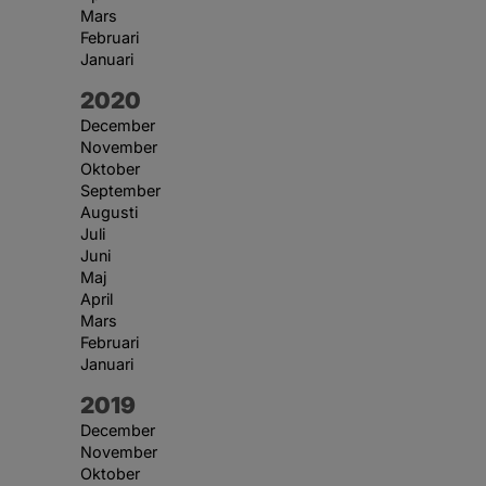
Mars
Februari
Januari
År:
2020
December
November
Oktober
September
Augusti
Juli
Juni
Maj
April
Mars
Februari
Januari
År:
2019
December
November
Oktober