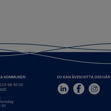
TA KOMMUNEN
DU KAN ÄVEN HITTA OSS HÄR
0523-66 40 00
post
:
 torsdag
6:30