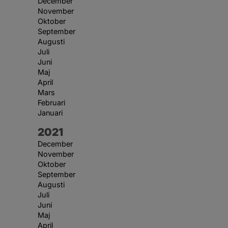
December
November
Oktober
September
Augusti
Juli
Juni
Maj
April
Mars
Februari
Januari
År:
2021
December
November
Oktober
September
Augusti
Juli
Juni
Maj
April