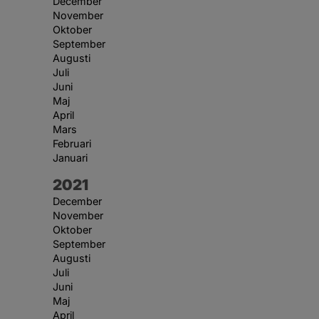
December
November
Oktober
September
Augusti
Juli
Juni
Maj
April
Mars
Februari
Januari
År:
2021
December
November
Oktober
September
Augusti
Juli
Juni
Maj
April