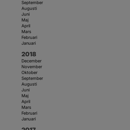
September
Augusti
Juni
Maj
April
Mars
Februari
Januari
År:
2018
December
November
Oktober
September
Augusti
Juni
Maj
April
Mars
Februari
Januari
År:
2017