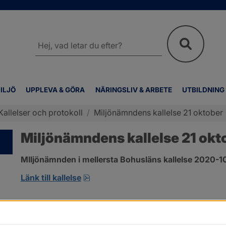
Sök
på
webbplatsen
ILJÖ
UPPLEVA & GÖRA
NÄRINGSLIV & ARBETE
UTBILDNING
Kallelser och protokoll
/
Miljönämndens kallelse 21 oktober
Miljönämndens kallelse 21 okt
MIljönämnden i mellersta Bohusläns kallelse 2020-1
pdf, öppnas i nytt fönster.
Länk till kallelse