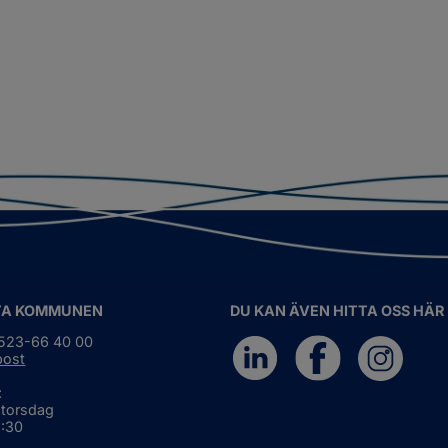
TA KOMMUNEN
DU KAN ÄVEN HITTA OSS HÄR
0523-66 40 00
post
:
 torsdag
6:30