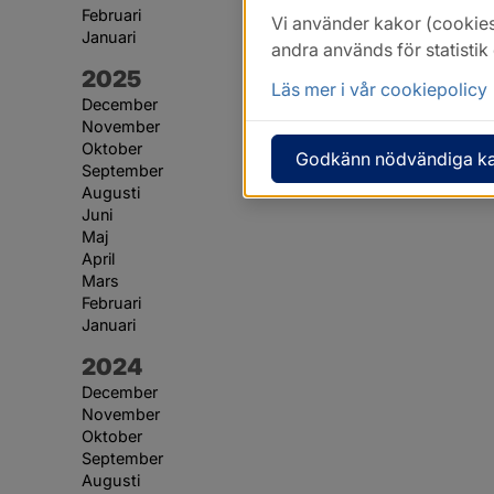
Februari
Vi använder kakor (cookies
Januari
andra används för statisti
År:
2025
Läs mer i vår cookiepolicy
December
November
Oktober
Godkänn nödvändiga k
September
Augusti
Juni
Maj
April
Mars
Februari
Januari
År:
2024
December
November
Oktober
September
Augusti