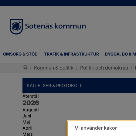
OMSORG & STÖD
TRAFIK & INFRASTRUKTUR
BYGGA, BO & M
/
Kommun & politik
/
Politik och demokrati
/
Sotenäs kommun
KALLELSER & PROTOKOLL
Återställ
År:
2026
Augusti
Juni
Maj
Vi använder kakor
April
Mars