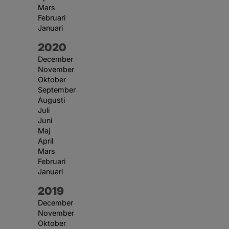
Mars
Februari
Januari
År:
2020
December
November
Oktober
September
Augusti
Juli
Juni
Maj
April
Mars
Februari
Januari
År:
2019
December
November
Oktober