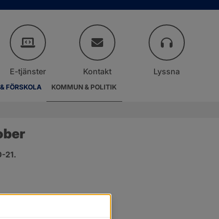
E-tjänster
Kontakt
Lyssna
 & FÖRSKOLA
KOMMUN & POLITIK
ober
0-21.