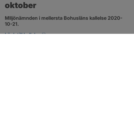
oktober
MIljönämnden i mellersta Bohusläns kallelse 2020-
10-21.
pdf, öppnas i nytt fönster.
Länk till kallelse
SOTENÄS KOMMUN
Besöksadress
Parkgatan 46
456 80 Kungshamn
Hitta hit