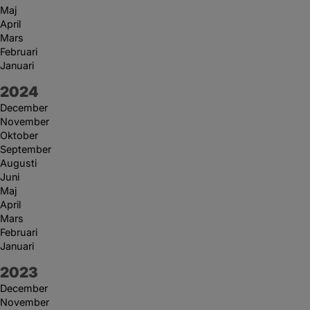
Maj
April
Mars
Februari
Januari
År:
2024
December
November
Oktober
September
Augusti
Juni
Maj
April
Mars
Februari
Januari
År:
2023
December
November