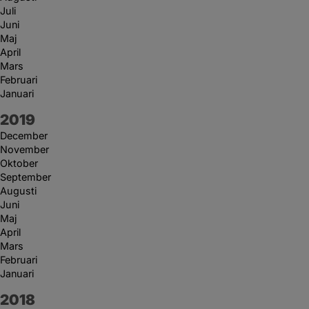
Juli
Juni
Maj
April
Mars
Februari
Januari
År:
2019
December
November
Oktober
September
Augusti
Juni
Maj
April
Mars
Februari
Januari
År:
2018