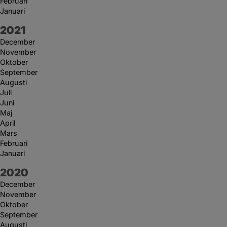
Februari
Januari
År:
2021
December
November
Oktober
September
Augusti
Juli
Juni
Maj
April
Mars
Februari
Januari
År:
2020
December
November
Oktober
September
Augusti