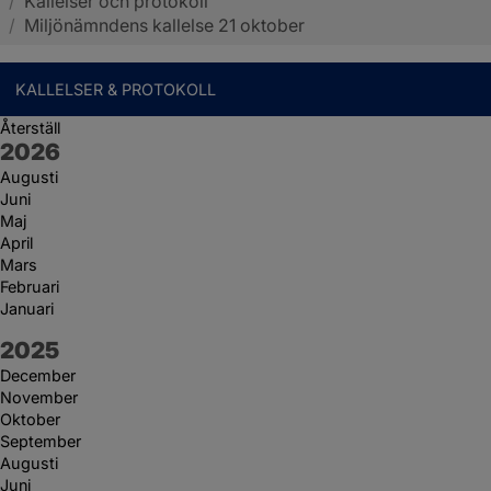
/
Kallelser och protokoll
Sotenäs kommun
/
Miljönämndens kallelse 21 oktober
KALLELSER & PROTOKOLL
Återställ
År:
2026
Augusti
Juni
Maj
April
Mars
Februari
Januari
År:
2025
December
November
Oktober
September
Augusti
Juni