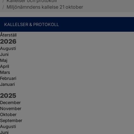
/
Kallelser och protokoll
Sotenäs kommun
/
Miljönämndens kallelse 21 oktober
KALLELSER & PROTOKOLL
Återställ
År:
2026
Augusti
Juni
Maj
April
Mars
Februari
Januari
År:
2025
December
November
Oktober
September
Augusti
Juni