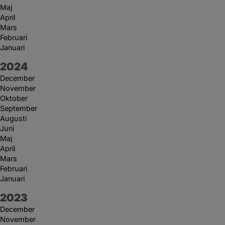
Maj
April
Mars
Februari
Januari
År:
2024
December
November
Oktober
September
Augusti
Juni
Maj
April
Mars
Februari
Januari
År:
2023
December
November