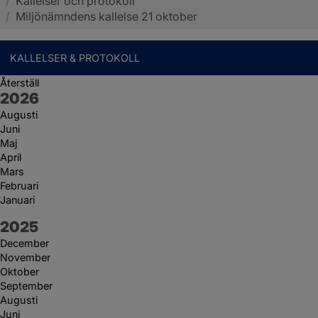
/
Kallelser och protokoll
Sotenäs kommun
/
Miljönämndens kallelse 21 oktober
KALLELSER & PROTOKOLL
Återställ
År:
2026
Augusti
Juni
Maj
April
Mars
Februari
Januari
År:
2025
December
November
Oktober
September
Augusti
Juni