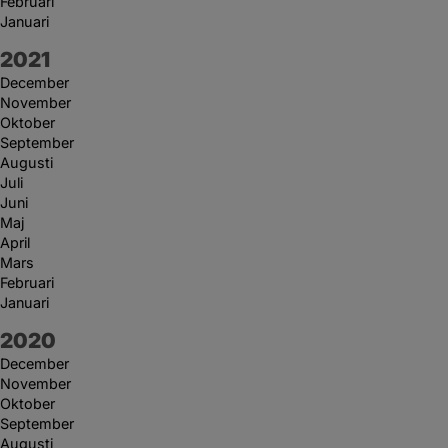
Februari
Januari
År:
2021
December
November
Oktober
September
Augusti
Juli
Juni
Maj
April
Mars
Februari
Januari
År:
2020
December
November
Oktober
September
Augusti