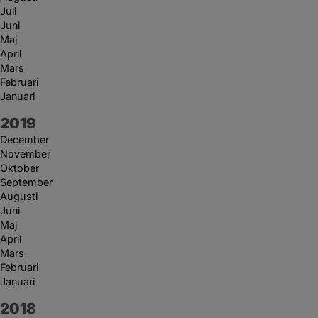
Juli
Juni
Maj
April
Mars
Februari
Januari
År:
2019
December
November
Oktober
September
Augusti
Juni
Maj
April
Mars
Februari
Januari
År:
2018