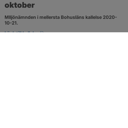
oktober
MIljönämnden i mellersta Bohusläns kallelse 2020-
10-21.
pdf, öppnas i nytt fönster.
Länk till kallelse
SOTENÄS KOMMUN
Besöksadress
Parkgatan 46
456 80 Kungshamn
Hitta hit