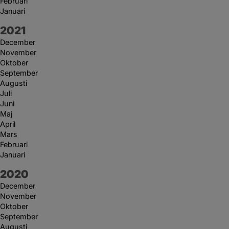
Februari
Januari
År:
2021
December
November
Oktober
September
Augusti
Juli
Juni
Maj
April
Mars
Februari
Januari
År:
2020
December
November
Oktober
September
Augusti