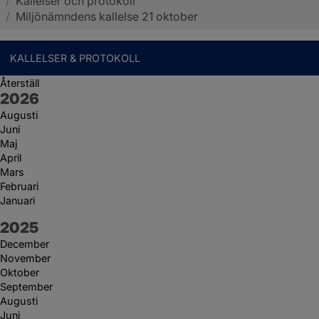
/
Kallelser och protokoll
Sotenäs kommun
/
Miljönämndens kallelse 21 oktober
KALLELSER & PROTOKOLL
Återställ
År:
2026
Augusti
Juni
Maj
April
Mars
Februari
Januari
År:
2025
December
November
Oktober
September
Augusti
Juni