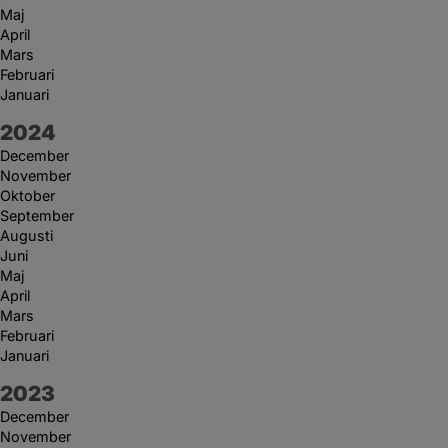
Maj
April
Mars
Februari
Januari
År:
2024
December
November
Oktober
September
Augusti
Juni
Maj
April
Mars
Februari
Januari
År:
2023
December
November