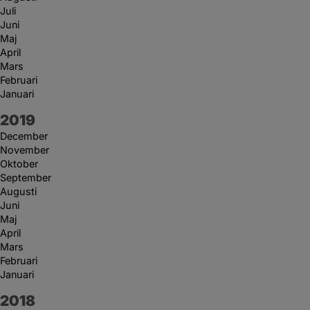
Juli
Juni
Maj
April
Mars
Februari
Januari
År:
2019
December
November
Oktober
September
Augusti
Juni
Maj
April
Mars
Februari
Januari
År:
2018