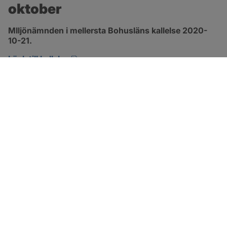
oktober
MIljönämnden i mellersta Bohusläns kallelse 2020-
10-21.
pdf, öppnas i nytt fönster.
Länk till kallelse
SOTENÄS KOMMUN
Besöksadress
Parkgatan 46
456 80 Kungshamn
Hitta hit