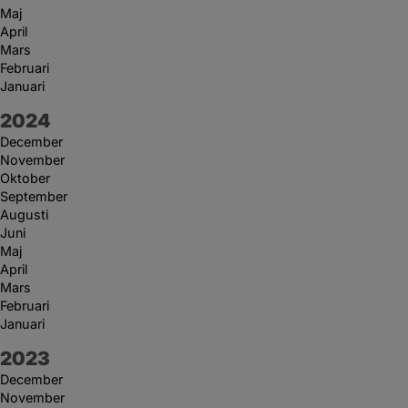
Maj
April
Mars
Februari
Januari
År:
2024
December
November
Oktober
September
Augusti
Juni
Maj
April
Mars
Februari
Januari
År:
2023
December
November