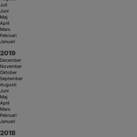
Juli
Juni
Maj
April
Mars
Februari
Januari
År:
2019
December
November
Oktober
September
Augusti
Juni
Maj
April
Mars
Februari
Januari
År:
2018