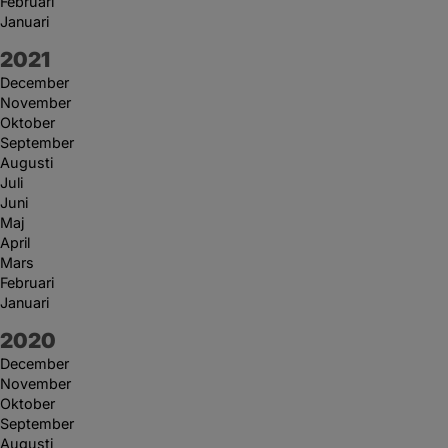
Februari
Januari
År:
2021
December
November
Oktober
September
Augusti
Juli
Juni
Maj
April
Mars
Februari
Januari
År:
2020
December
November
Oktober
September
Augusti