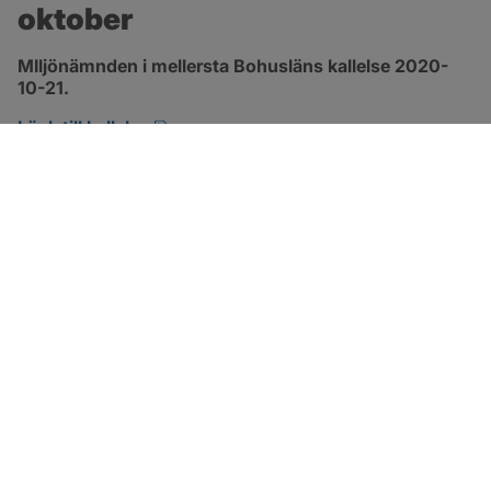
oktober
MIljönämnden i mellersta Bohusläns kallelse 2020-
10-21.
pdf, öppnas i nytt fönster.
Länk till kallelse
SOTENÄS KOMMUN
Besöksadress
Parkgatan 46
456 80 Kungshamn
Hitta hit