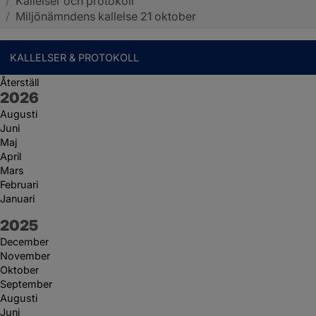
/
Kallelser och protokoll
Sotenäs kommun
/
Miljönämndens kallelse 21 oktober
KALLELSER & PROTOKOLL
Återställ
År:
2026
Augusti
Juni
Maj
April
Mars
Februari
Januari
År:
2025
December
November
Oktober
September
Augusti
Juni