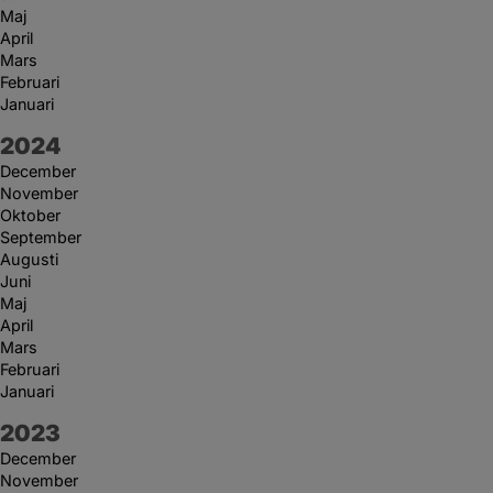
Maj
April
Mars
Februari
Januari
År:
2024
December
November
Oktober
September
Augusti
Juni
Maj
April
Mars
Februari
Januari
År:
2023
December
November