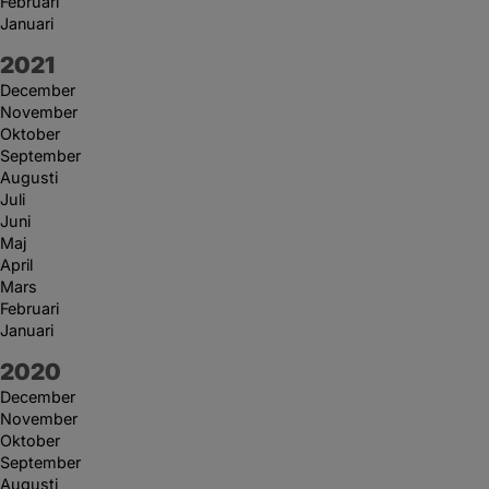
Februari
Januari
År:
2021
December
November
Oktober
September
Augusti
Juli
Juni
Maj
April
Mars
Februari
Januari
År:
2020
December
November
Oktober
September
Augusti