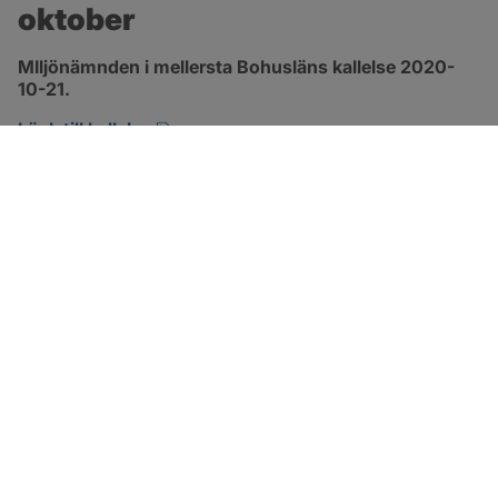
oktober
MIljönämnden i mellersta Bohusläns kallelse 2020-
10-21.
pdf, öppnas i nytt fönster.
Länk till kallelse
SOTENÄS KOMMUN
Besöksadress
Parkgatan 46
456 80 Kungshamn
Hitta hit