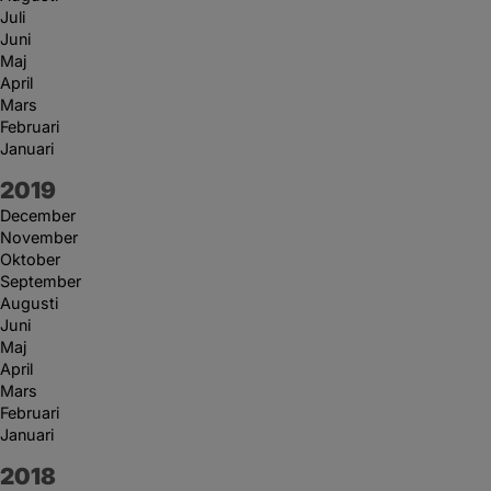
Juli
Juni
Maj
April
Mars
Februari
Januari
År:
2019
December
November
Oktober
September
Augusti
Juni
Maj
April
Mars
Februari
Januari
År:
2018