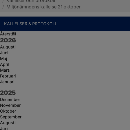
/
Kallelser och protokoll
Sotenäs kommun
/
Miljönämndens kallelse 21 oktober
KALLELSER & PROTOKOLL
Återställ
År:
2026
Augusti
Juni
Maj
April
Mars
Februari
Januari
År:
2025
December
November
Oktober
September
Augusti
Juni