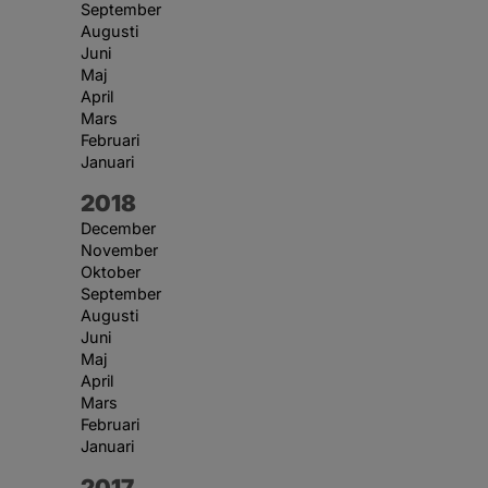
September
Augusti
Juni
Maj
April
Mars
Februari
Januari
År:
2018
December
November
Oktober
September
Augusti
Juni
Maj
April
Mars
Februari
Januari
År:
2017