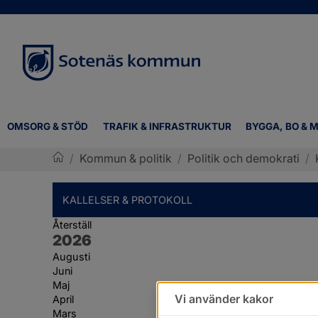
OMSORG & STÖD
TRAFIK & INFRASTRUKTUR
BYGGA, BO & M
/
Kommun & politik
/
Politik och demokrati
/
Sotenäs kommun
KALLELSER & PROTOKOLL
Återställ
År:
2026
Augusti
Juni
Maj
Vi använder kakor
April
Mars