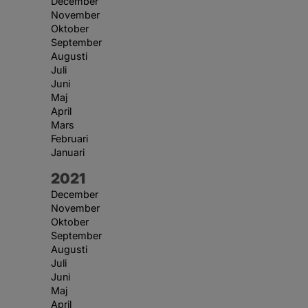
December
November
Oktober
September
Augusti
Juli
Juni
Maj
April
Mars
Februari
Januari
År:
2021
December
November
Oktober
September
Augusti
Juli
Juni
Maj
April