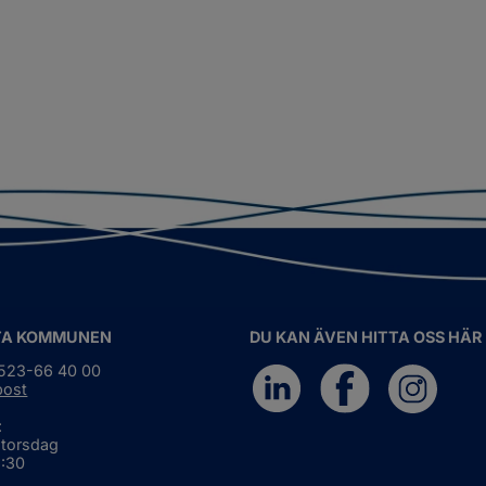
TA KOMMUNEN
DU KAN ÄVEN HITTA OSS HÄR
0523-66 40 00
post
:
 torsdag
6:30