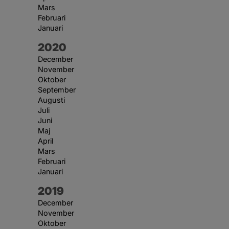
Mars
Februari
Januari
År:
2020
December
November
Oktober
September
Augusti
Juli
Juni
Maj
April
Mars
Februari
Januari
År:
2019
December
November
Oktober