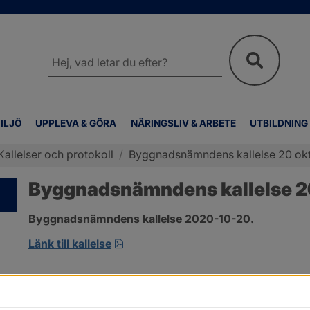
Sök
på
webbplatsen
ILJÖ
UPPLEVA & GÖRA
NÄRINGSLIV & ARBETE
UTBILDNING
Kallelser och protokoll
/
Byggnadsnämndens kallelse 20 ok
Byggnadsnämndens kallelse 2
Byggnadsnämndens kallelse 2020-10-20.
pdf, öppnas i nytt fönster.
Länk till kallelse