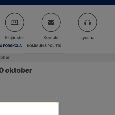
E-tjänster
Kontakt
Lyssna
 & FÖRSKOLA
KOMMUN & POLITIK
tober
0 oktober