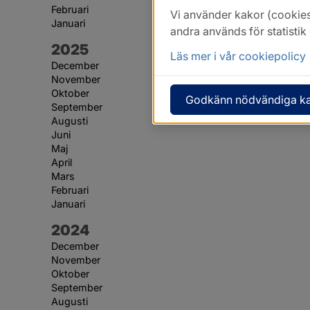
Februari
Vi använder kakor (cookies
Januari
andra används för statisti
År:
2025
Läs mer i vår cookiepolicy
December
November
Oktober
Godkänn nödvändiga k
September
Augusti
Juni
Maj
April
Mars
Februari
Januari
År:
2024
December
November
Oktober
September
Augusti