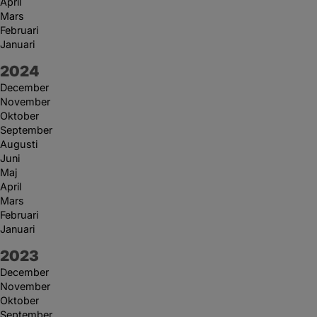
April
Mars
Februari
Januari
År:
2024
December
November
Oktober
September
Augusti
Juni
Maj
April
Mars
Februari
Januari
År:
2023
December
November
Oktober
September