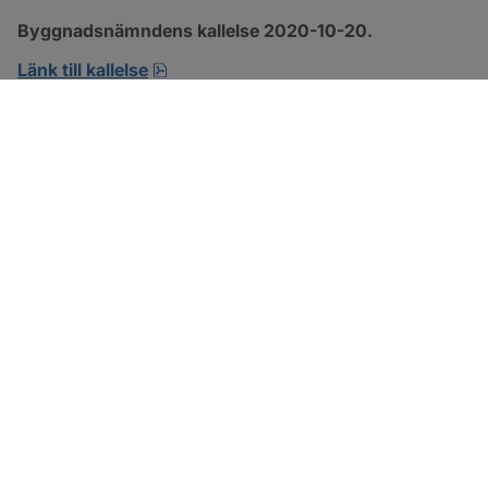
Byggnadsnämndens kallelse 2020-10-20.
pdf, öppnas i nytt fönster.
Länk till kallelse
SOTENÄS KOMMUN
Besöksadress
Parkgatan 46
456 80 Kungshamn
Hitta hit
Organisationsnummer: