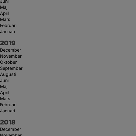
Juni
Maj
April
Mars
Februari
Januari
År:
2019
December
November
Oktober
September
Augusti
Juni
Maj
April
Mars
Februari
Januari
År:
2018
December
November