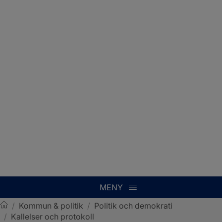
MENY
/
Kommun & politik
/
Politik och demokrati
/
Kallelser och protokoll
Sotenäs kommun