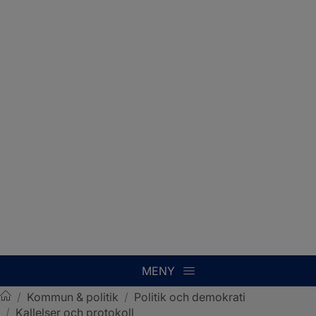
MENY
/
Kommun & politik
/
Politik och demokrati
/
Kallelser och protokoll
Sotenäs kommun