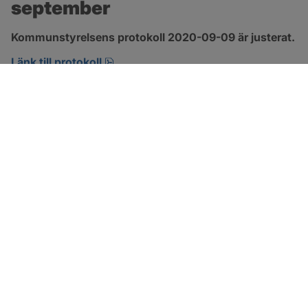
september
Kommunstyrelsens protokoll 2020-09-09 är justerat.
pdf, 421.6 kB, öppnas i nytt fönster.
Länk till protokoll
SOTENÄS KOMMUN
Besöksadress
Parkgatan 46
456 80 Kungshamn
Hitta hit