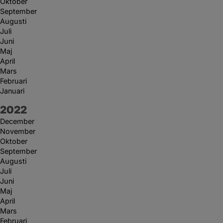
Oktober
September
Augusti
Juli
Juni
Maj
April
Mars
Februari
Januari
År:
2022
December
November
Oktober
September
Augusti
Juli
Juni
Maj
April
Mars
Februari