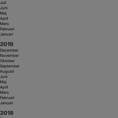
Juli
Juni
Maj
April
Mars
Februari
Januari
År:
2019
December
November
Oktober
September
Augusti
Juni
Maj
April
Mars
Februari
Januari
År:
2018