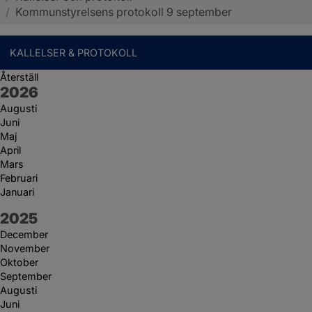
/
Kommunstyrelsens protokoll 9 september
KALLELSER & PROTOKOLL
Återställ
År:
2026
Augusti
Juni
Maj
April
Mars
Februari
Januari
År:
2025
December
November
Oktober
September
Augusti
Juni