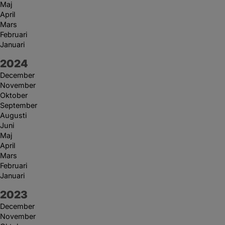
Maj
April
Mars
Februari
Januari
År:
2024
December
November
Oktober
September
Augusti
Juni
Maj
April
Mars
Februari
Januari
År:
2023
December
November