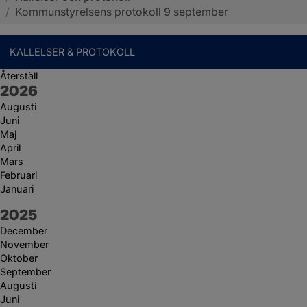
/
Kommunstyrelsens protokoll 9 september
KALLELSER & PROTOKOLL
Återställ
År:
2026
Augusti
Juni
Maj
April
Mars
Februari
Januari
År:
2025
December
November
Oktober
September
Augusti
Juni