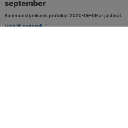
september
Kommunstyrelsens protokoll 2020-09-09 är justerat.
pdf, 421.6 kB, öppnas i nytt fönster.
Länk till protokoll
SOTENÄS KOMMUN
Besöksadress
Parkgatan 46
456 80 Kungshamn
Hitta hit