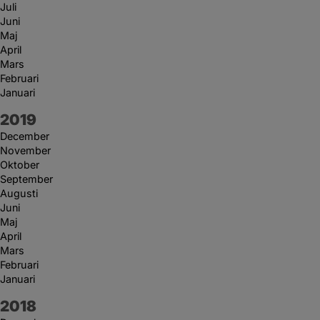
Juli
Juni
Maj
April
Mars
Februari
Januari
År:
2019
December
November
Oktober
September
Augusti
Juni
Maj
April
Mars
Februari
Januari
År:
2018