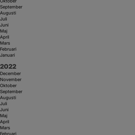
Oktober
September
Augusti
Juli
Juni
Maj
April
Mars
Februari
Januari
År:
2022
December
November
Oktober
September
Augusti
Juli
Juni
Maj
April
Mars
Februari