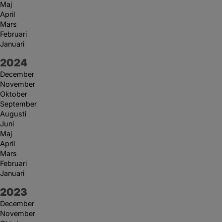
Maj
April
Mars
Februari
Januari
År:
2024
December
November
Oktober
September
Augusti
Juni
Maj
April
Mars
Februari
Januari
År:
2023
December
November