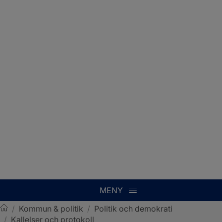
MENY
/
Kommun & politik
/
Politik och demokrati
/
Kallelser och protokoll
Sotenäs kommun