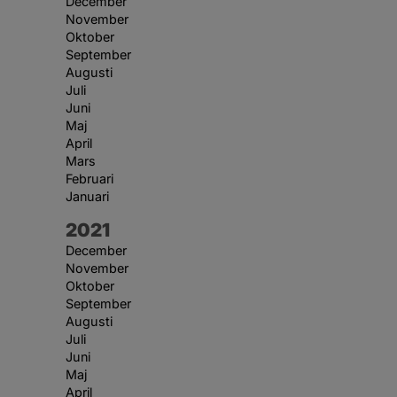
December
November
Oktober
September
Augusti
Juli
Juni
Maj
April
Mars
Februari
Januari
År:
2021
December
November
Oktober
September
Augusti
Juli
Juni
Maj
April