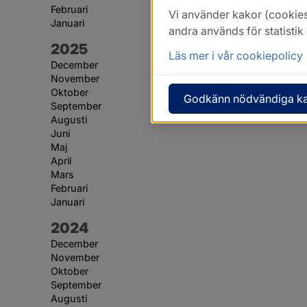
Februari
Vi använder kakor (cookies
Januari
andra används för statisti
År:
2025
Läs mer i vår cookiepolicy
December
November
Oktober
Godkänn nödvändiga k
September
Augusti
Juni
Maj
April
Mars
Februari
Januari
År:
2024
December
November
Oktober
September
Augusti