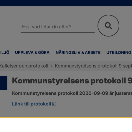
Sök
på
webbplatsen
ILJÖ
UPPLEVA & GÖRA
NÄRINGSLIV & ARBETE
UTBILDNING
Kallelser och protokoll
/
Kommunstyrelsens protokoll 9 sep
Kommunstyrelsens protokoll 
Kommunstyrelsens protokoll 2020-09-09 är justerat
pdf, 421.6 kB, öppnas i nytt fönst
Länk till protokoll