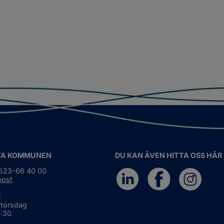
TA KOMMUNEN
DU KAN ÄVEN HITTA OSS HÄR
0523-66 40 00
post
:
 torsdag
6:30