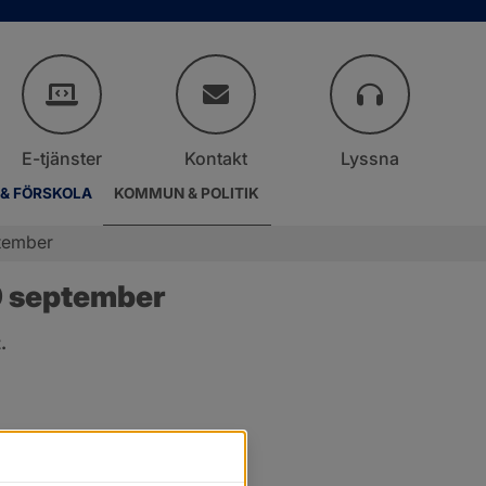
E-tjänster
Kontakt
Lyssna
 & FÖRSKOLA
KOMMUN & POLITIK
tember
9 september
.
er.