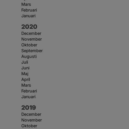
Mars
Februari
Januari
År:
2020
December
November
Oktober
September
Augusti
Juli
Juni
Maj
April
Mars
Februari
Januari
År:
2019
December
November
Oktober