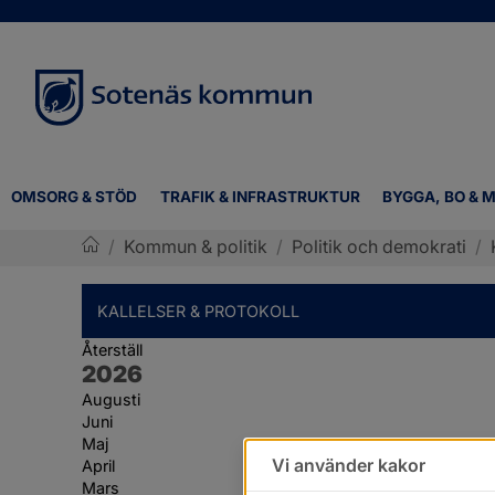
OMSORG & STÖD
TRAFIK & INFRASTRUKTUR
BYGGA, BO & M
/
Kommun & politik
/
Politik och demokrati
/
Sotenäs kommun
KALLELSER & PROTOKOLL
Återställ
År:
2026
Augusti
Juni
Maj
Vi använder kakor
April
Mars