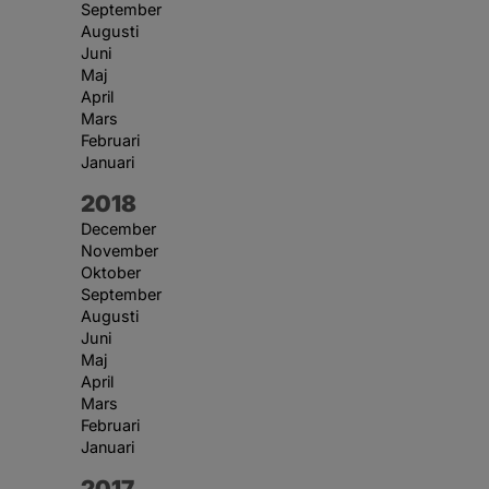
September
Augusti
Juni
Maj
April
Mars
Februari
Januari
År:
2018
December
November
Oktober
September
Augusti
Juni
Maj
April
Mars
Februari
Januari
År:
2017