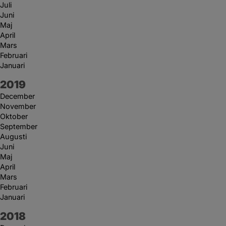
Juli
Juni
Maj
April
Mars
Februari
Januari
År:
2019
December
November
Oktober
September
Augusti
Juni
Maj
April
Mars
Februari
Januari
År:
2018