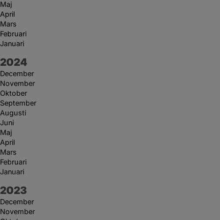
Maj
April
Mars
Februari
Januari
År:
2024
December
November
Oktober
September
Augusti
Juni
Maj
April
Mars
Februari
Januari
År:
2023
December
November