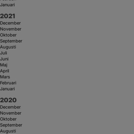
Januari
År:
2021
December
November
Oktober
September
Augusti
Juli
Juni
Maj
April
Mars
Februari
Januari
År:
2020
December
November
Oktober
September
Augusti