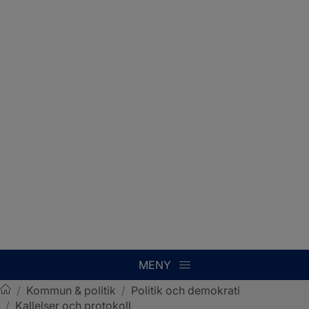
MENY
/
Kommun & politik
/
Politik och demokrati
/
Kallelser och protokoll
Sotenäs kommun