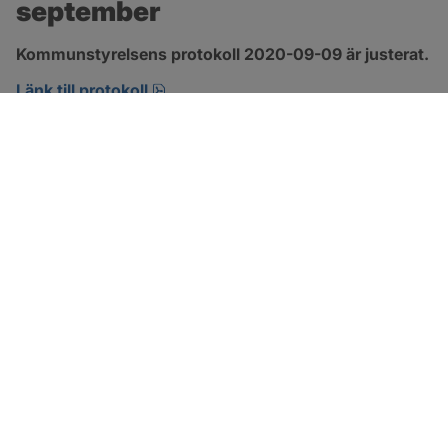
september
Kommunstyrelsens protokoll 2020-09-09 är justerat.
pdf, 421.6 kB, öppnas i nytt fönster.
Länk till protokoll
SOTENÄS KOMMUN
Besöksadress
Parkgatan 46
456 80 Kungshamn
Hitta hit