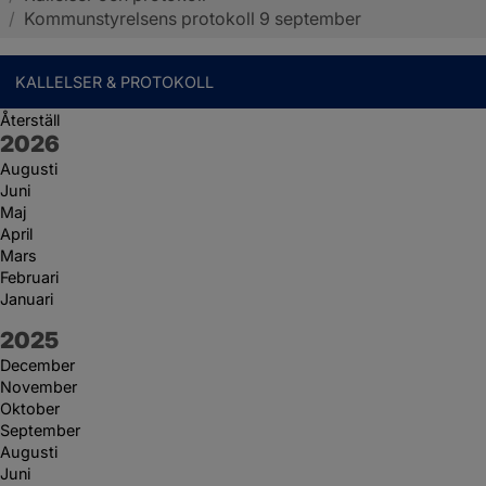
/
Kommunstyrelsens protokoll 9 september
KALLELSER & PROTOKOLL
Återställ
År:
2026
Augusti
Juni
Maj
April
Mars
Februari
Januari
År:
2025
December
November
Oktober
September
Augusti
Juni