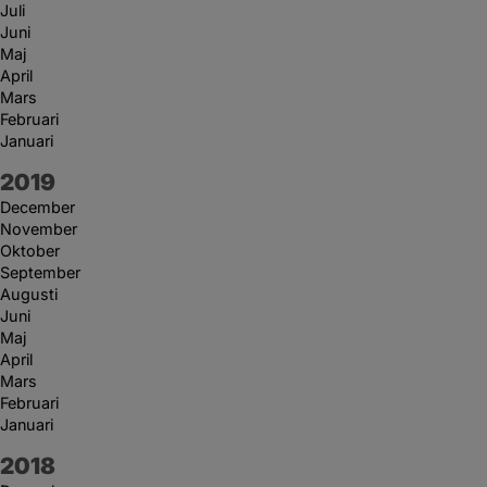
Juli
Juni
Maj
April
Mars
Februari
Januari
År:
2019
December
November
Oktober
September
Augusti
Juni
Maj
April
Mars
Februari
Januari
År:
2018