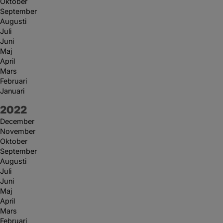
Oktober
September
Augusti
Juli
Juni
Maj
April
Mars
Februari
Januari
År:
2022
December
November
Oktober
September
Augusti
Juli
Juni
Maj
April
Mars
Februari