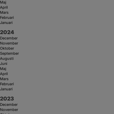
Maj
April
Mars
Februari
Januari
År:
2024
December
November
Oktober
September
Augusti
Juni
Maj
April
Mars
Februari
Januari
År:
2023
December
November