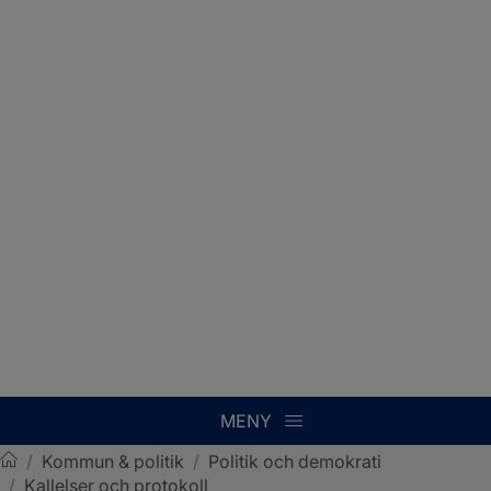
MENY
/
Kommun & politik
/
Politik och demokrati
/
Kallelser och protokoll
Sotenäs kommun