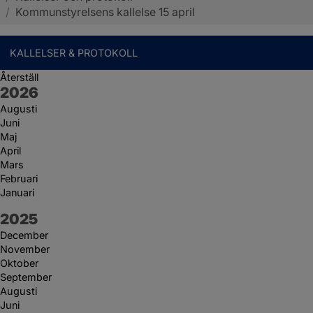
/
Kommunstyrelsens kallelse 15 april
KALLELSER & PROTOKOLL
Återställ
År:
2026
Augusti
Juni
Maj
April
Mars
Februari
Januari
År:
2025
December
November
Oktober
September
Augusti
Juni