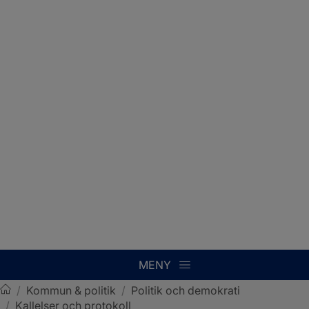
MENY
/
Kommun & politik
/
Politik och demokrati
/
Kallelser och protokoll
Sotenäs kommun