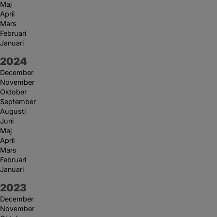
Maj
April
Mars
Februari
Januari
År:
2024
December
November
Oktober
September
Augusti
Juni
Maj
April
Mars
Februari
Januari
År:
2023
December
November