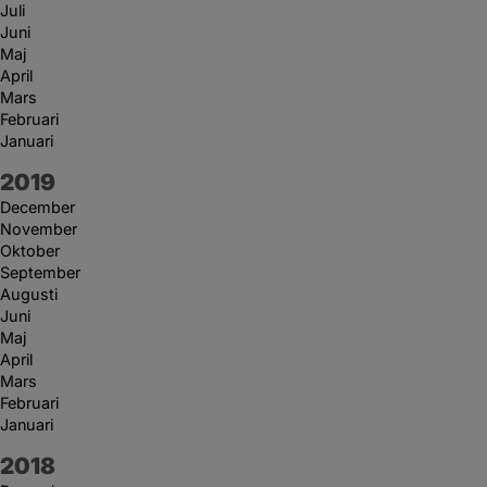
Juli
Juni
Maj
April
Mars
Februari
Januari
År:
2019
December
November
Oktober
September
Augusti
Juni
Maj
April
Mars
Februari
Januari
År:
2018