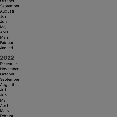
Oktober
September
Augusti
Juli
Juni
Maj
April
Mars
Februari
Januari
År:
2022
December
November
Oktober
September
Augusti
Juli
Juni
Maj
April
Mars
Februari