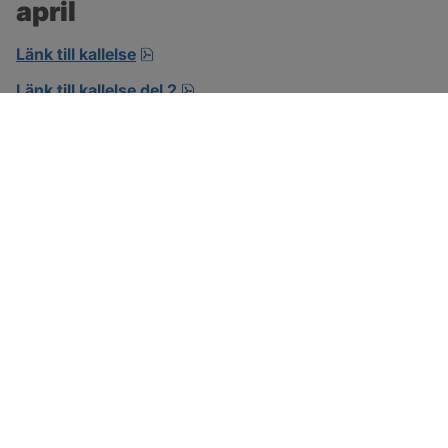
april
pdf, öppnas i nytt fönster.
Länk till kallelse
pdf.
Länk till kallelse del 2
SOTENÄS KOMMUN
Besöksadress
Parkgatan 46
456 80 Kungshamn
Hitta hit