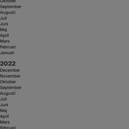
Oktober
September
Augusti
Juli
Juni
Maj
April
Mars
Februari
Januari
År:
2022
December
November
Oktober
September
Augusti
Juli
Juni
Maj
April
Mars
Februari