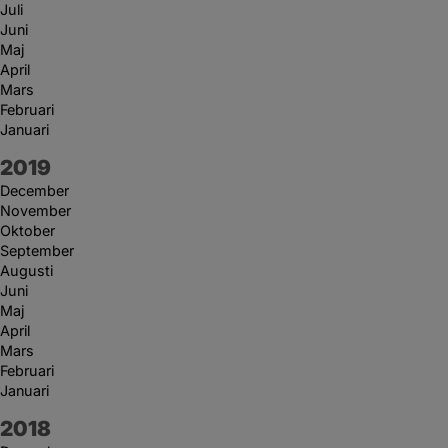
Juli
Juni
Maj
April
Mars
Februari
Januari
År:
2019
December
November
Oktober
September
Augusti
Juni
Maj
April
Mars
Februari
Januari
År:
2018