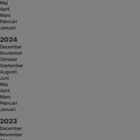
Maj
April
Mars
Februari
Januari
År:
2024
December
November
Oktober
September
Augusti
Juni
Maj
April
Mars
Februari
Januari
År:
2023
December
November