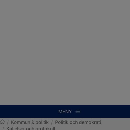
MENY
/
Kommun & politik
/
Politik och demokrati
/
Kallelser och protokoll
Sotenäs kommun