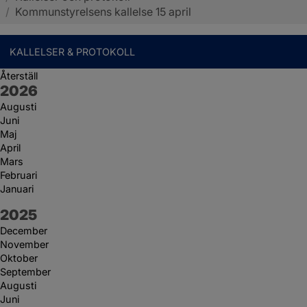
/
Kommunstyrelsens kallelse 15 april
KALLELSER & PROTOKOLL
Återställ
År:
2026
Augusti
Juni
Maj
April
Mars
Februari
Januari
År:
2025
December
November
Oktober
September
Augusti
Juni