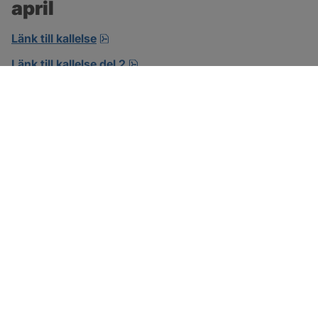
april
pdf, öppnas i nytt fönster.
Länk till kallelse
pdf.
Länk till kallelse del 2
SOTENÄS KOMMUN
Besöksadress
Parkgatan 46
456 80 Kungshamn
Hitta hit