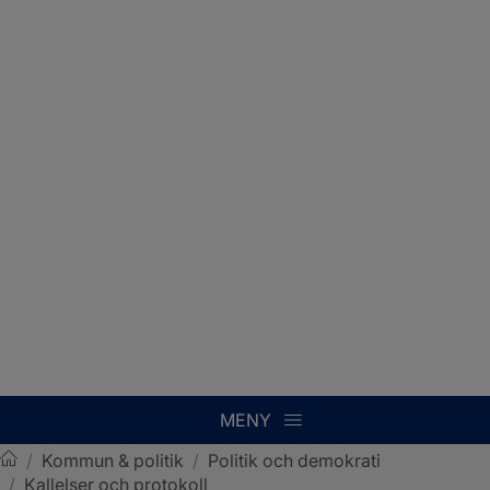
MENY
/
Kommun & politik
/
Politik och demokrati
/
Kallelser och protokoll
Sotenäs kommun