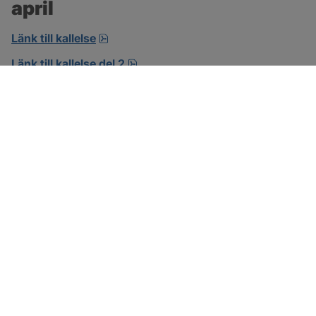
april
pdf, öppnas i nytt fönster.
Länk till kallelse
pdf.
Länk till kallelse del 2
SOTENÄS KOMMUN
Besöksadress
Parkgatan 46
456 80 Kungshamn
Hitta hit