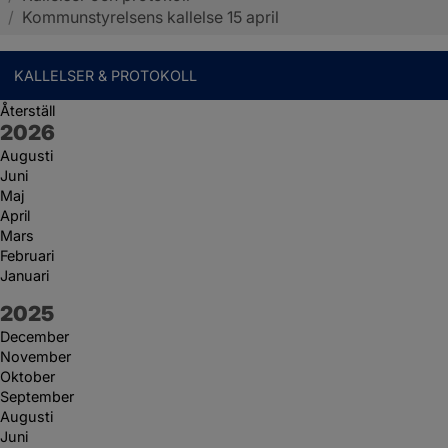
/
Kommunstyrelsens kallelse 15 april
KALLELSER & PROTOKOLL
Återställ
År:
2026
Augusti
Juni
Maj
April
Mars
Februari
Januari
År:
2025
December
November
Oktober
September
Augusti
Juni