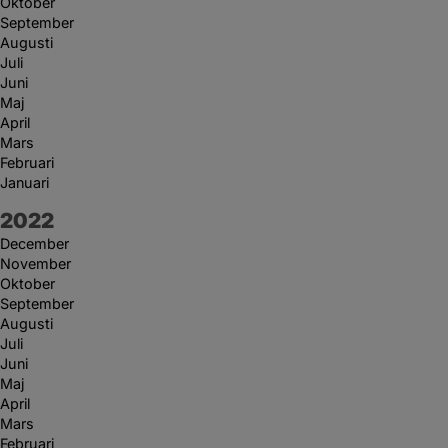
Oktober
September
Augusti
Juli
Juni
Maj
April
Mars
Februari
Januari
År:
2022
December
November
Oktober
September
Augusti
Juli
Juni
Maj
April
Mars
Februari