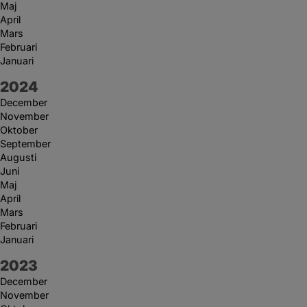
Maj
April
Mars
Februari
Januari
År:
2024
December
November
Oktober
September
Augusti
Juni
Maj
April
Mars
Februari
Januari
År:
2023
December
November