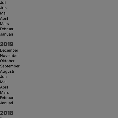
Juli
Juni
Maj
April
Mars
Februari
Januari
År:
2019
December
November
Oktober
September
Augusti
Juni
Maj
April
Mars
Februari
Januari
År:
2018