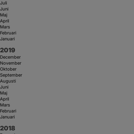
Juli
Juni
Maj
April
Mars
Februari
Januari
År:
2019
December
November
Oktober
September
Augusti
Juni
Maj
April
Mars
Februari
Januari
År:
2018