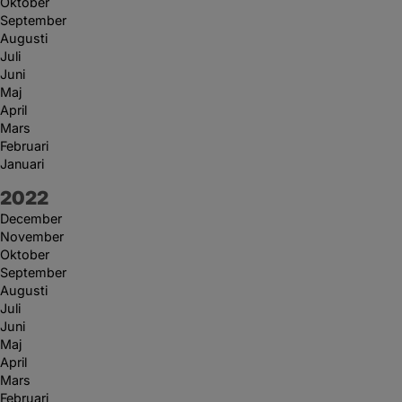
Oktober
September
Augusti
Juli
Juni
Maj
April
Mars
Februari
Januari
År:
2022
December
November
Oktober
September
Augusti
Juli
Juni
Maj
April
Mars
Februari