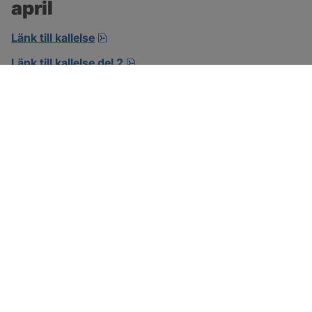
april
pdf, öppnas i nytt fönster.
Länk till kallelse
pdf.
Länk till kallelse del 2
SOTENÄS KOMMUN
Besöksadress
Parkgatan 46
456 80 Kungshamn
Hitta hit