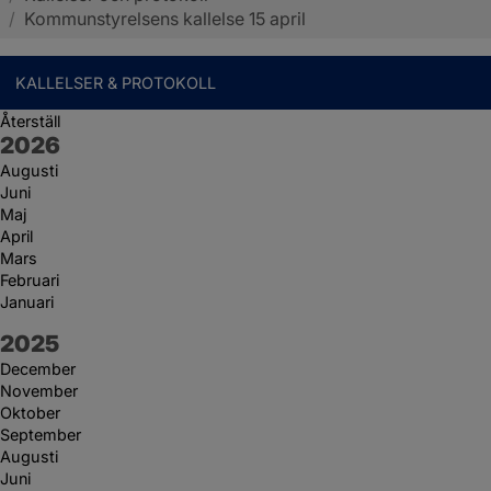
/
Kommunstyrelsens kallelse 15 april
KALLELSER & PROTOKOLL
Återställ
År:
2026
Augusti
Juni
Maj
April
Mars
Februari
Januari
År:
2025
December
November
Oktober
September
Augusti
Juni