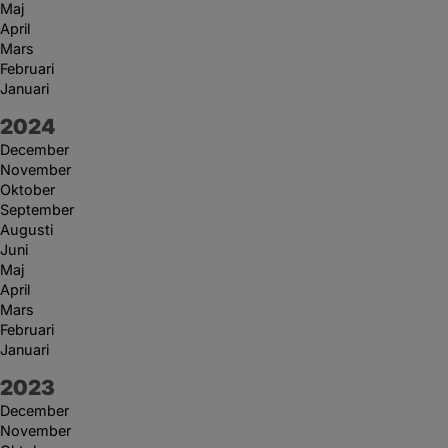
Maj
April
Mars
Februari
Januari
År:
2024
December
November
Oktober
September
Augusti
Juni
Maj
April
Mars
Februari
Januari
År:
2023
December
November