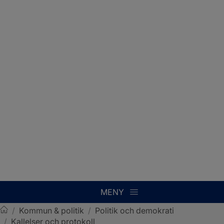
MENY
/
Kommun & politik
/
Politik och demokrati
/
Kallelser och protokoll
Sotenäs kommun