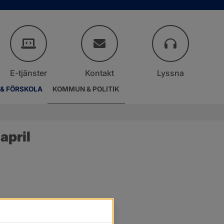
E-tjänster
Kontakt
Lyssna
 & FÖRSKOLA
KOMMUN & POLITIK
april