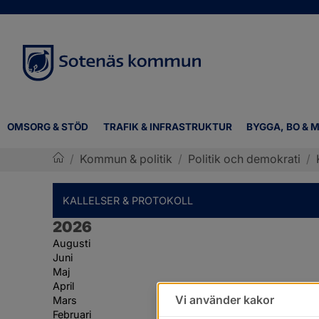
OMSORG & STÖD
TRAFIK & INFRASTRUKTUR
BYGGA, BO & M
/
Kommun & politik
/
Politik och demokrati
/
Sotenäs kommun
KALLELSER & PROTOKOLL
År:
2026
Augusti
Juni
Maj
April
Vi använder kakor
Mars
Februari