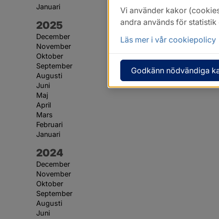
Januari
Vi använder kakor (cookies
andra används för statisti
År:
2025
December
Läs mer i vår cookiepolicy
November
Oktober
September
Godkänn nödvändiga k
Augusti
Juni
Maj
April
Mars
Februari
Januari
År:
2024
December
November
Oktober
September
Augusti
Juni