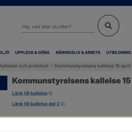
Sök
på
webbplatsen
ILJÖ
UPPLEVA & GÖRA
NÄRINGSLIV & ARBETE
UTBILDNING
Kallelser och protokoll
/
Kommunstyrelsens kallelse 15 april
Kommunstyrelsens kallelse 15 
pdf, öppnas i nytt fönster.
Länk till kallelse
pdf.
Länk till kallelse del 2