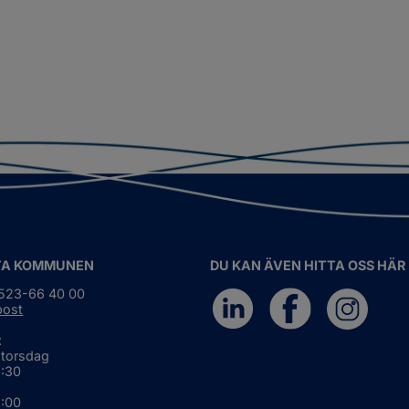
TA KOMMUNEN
DU KAN ÄVEN HITTA OSS HÄR
0523-66 40 00
post
:
 torsdag
6:30
5:00