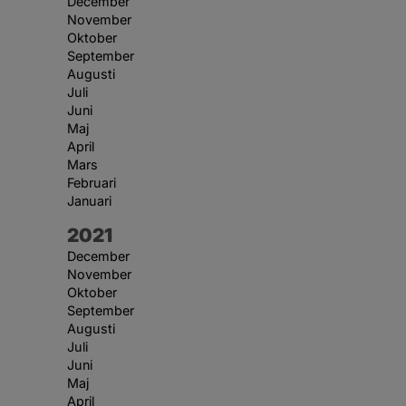
December
November
Oktober
September
Augusti
Juli
Juni
Maj
April
Mars
Februari
Januari
År:
2021
December
November
Oktober
September
Augusti
Juli
Juni
Maj
April