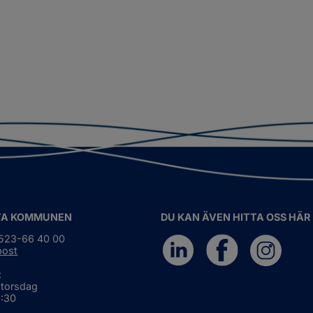
TA KOMMUNEN
DU KAN ÄVEN HITTA OSS HÄR
0523-66 40 00
post
:
 torsdag
6:30