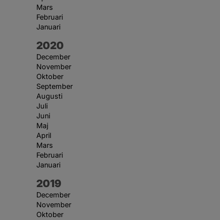
Mars
Februari
Januari
År:
2020
December
November
Oktober
September
Augusti
Juli
Juni
Maj
April
Mars
Februari
Januari
År:
2019
December
November
Oktober