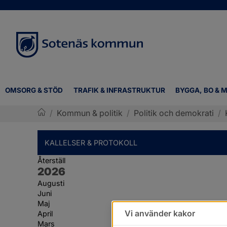
OMSORG & STÖD
TRAFIK & INFRASTRUKTUR
BYGGA, BO & M
/
Kommun & politik
/
Politik och demokrati
/
Sotenäs kommun
KALLELSER & PROTOKOLL
Återställ
År:
2026
Augusti
Juni
Maj
Vi använder kakor
April
Mars