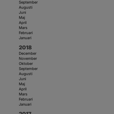
September
Augusti
Juni
Maj
April
Mars
Februari
Januari
År:
2018
December
November
Oktober
September
Augusti
Juni
Maj
April
Mars
Februari
Januari
År:
2017