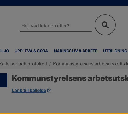
Sök
på
webbplatsen
ILJÖ
UPPLEVA & GÖRA
NÄRINGSLIV & ARBETE
UTBILDNING
Kallelser och protokoll
/
Kommunstyrelsens arbetsutskotts ka
Kommunstyrelsens arbetsutskott
pdf, öppnas i nytt fönster.
Länk till kallelse