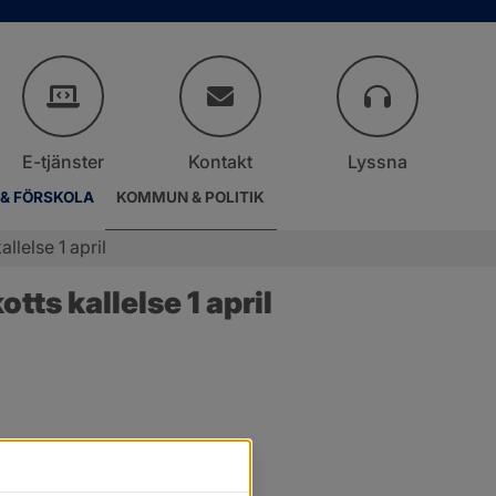
E-tjänster
Kontakt
Lyssna
 & FÖRSKOLA
KOMMUN & POLITIK
llelse 1 april
s kallelse 1 april 