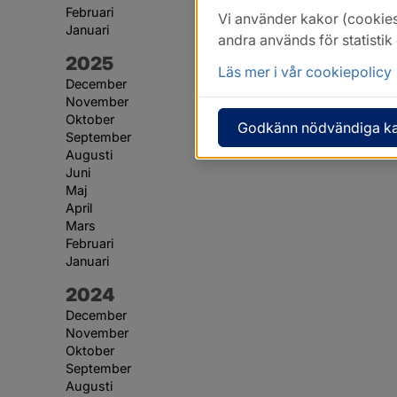
Februari
Vi använder kakor (cookies
Januari
andra används för statisti
År:
2025
Läs mer i vår cookiepolicy
December
November
Oktober
Godkänn nödvändiga k
September
Augusti
Juni
Maj
April
Mars
Februari
Januari
År:
2024
December
November
Oktober
September
Augusti