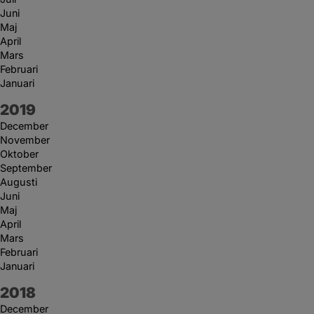
Juni
Maj
April
Mars
Februari
Januari
År:
2019
December
November
Oktober
September
Augusti
Juni
Maj
April
Mars
Februari
Januari
År:
2018
December