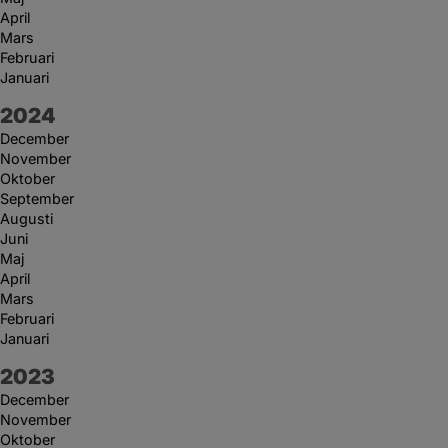
April
Mars
Februari
Januari
År:
2024
December
November
Oktober
September
Augusti
Juni
Maj
April
Mars
Februari
Januari
År:
2023
December
November
Oktober