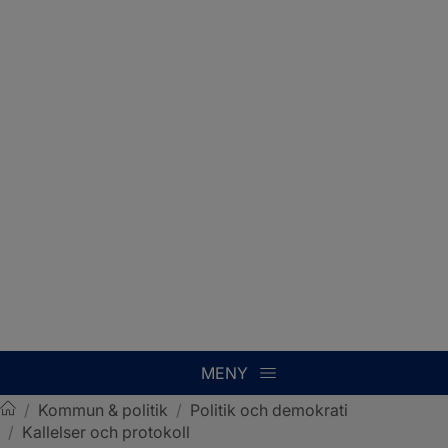
MENY
/
Kommun & politik
/
Politik och demokrati
/
Kallelser och protokoll
Sotenäs kommun