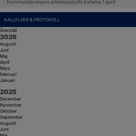
/
Kommunstyrelsens arbetsutskotts kallelse 1 april
KALLELSER & PROTOKOLL
Återställ
År:
2026
Augusti
Juni
Maj
April
Mars
Februari
Januari
År:
2025
December
November
Oktober
September
Augusti
Juni
Maj