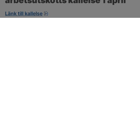
arbetsutskotts kallelse 1 april 
pdf, öppnas i nytt fönster.
Länk till kallelse
SOTENÄS KOMMUN
Besöksadress
Parkgatan 46
456 80 Kungshamn
Hitta hit
Organisationsnummer:
212000-1322