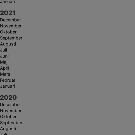
Januari
År:
2021
December
November
Oktober
September
Augusti
Juli
Juni
Maj
April
Mars
Februari
Januari
År:
2020
December
November
Oktober
September
Augusti
Juli