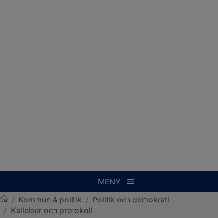
MENY
/
Kommun & politik
/
Politik och demokrati
/
Kallelser och protokoll
Sotenäs kommun