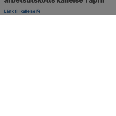
arbetsutskotts kallelse 1 april 
pdf, öppnas i nytt fönster.
Länk till kallelse
SOTENÄS KOMMUN
Besöksadress
Parkgatan 46
456 80 Kungshamn
Hitta hit
Organisationsnummer:
212000-1322