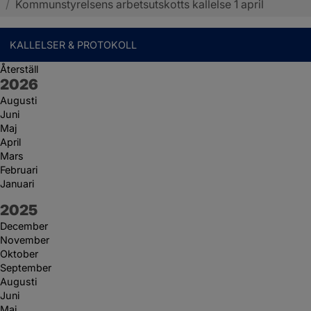
/
Kommunstyrelsens arbetsutskotts kallelse 1 april
KALLELSER & PROTOKOLL
Återställ
År:
2026
Augusti
Juni
Maj
April
Mars
Februari
Januari
År:
2025
December
November
Oktober
September
Augusti
Juni
Maj