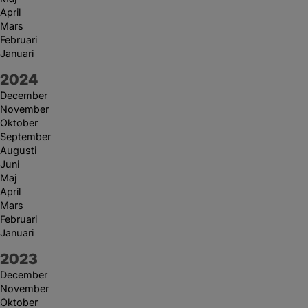
April
Mars
Februari
Januari
År:
2024
December
November
Oktober
September
Augusti
Juni
Maj
April
Mars
Februari
Januari
År:
2023
December
November
Oktober