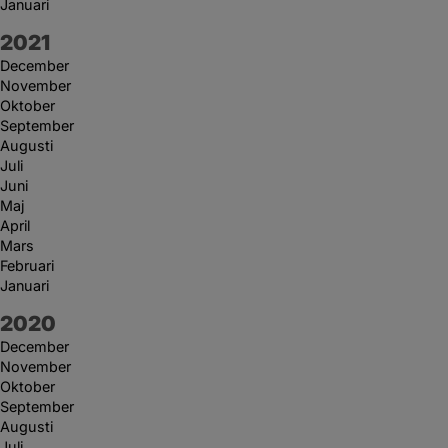
Januari
År:
2021
December
November
Oktober
September
Augusti
Juli
Juni
Maj
April
Mars
Februari
Januari
År:
2020
December
November
Oktober
September
Augusti
Juli