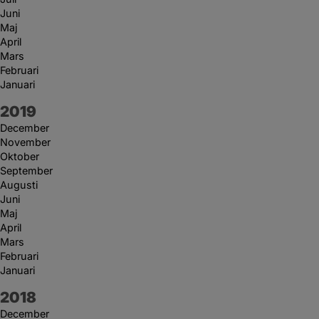
Juni
Maj
April
Mars
Februari
Januari
År:
2019
December
November
Oktober
September
Augusti
Juni
Maj
April
Mars
Februari
Januari
År:
2018
December