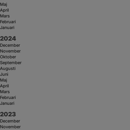
Maj
April
Mars
Februari
Januari
År:
2024
December
November
Oktober
September
Augusti
Juni
Maj
April
Mars
Februari
Januari
År:
2023
December
November