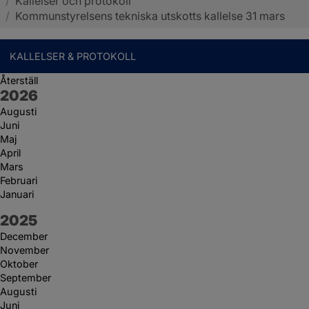
/
Kallelser och protokoll
Sotenäs kommun
/
Kommunstyrelsens tekniska utskotts kallelse 31 mars
KALLELSER & PROTOKOLL
Återställ
År:
2026
Augusti
Juni
Maj
April
Mars
Februari
Januari
År:
2025
December
November
Oktober
September
Augusti
Juni