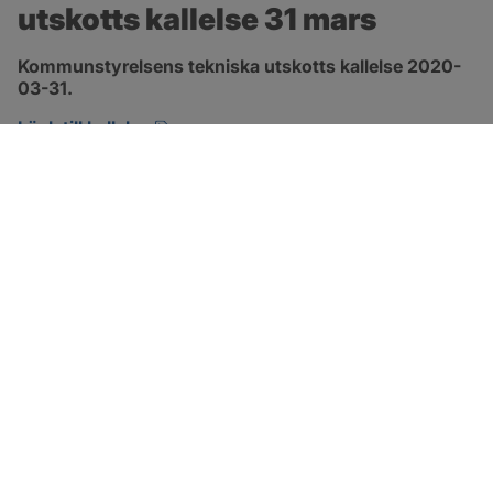
utskotts kallelse 31 mars
Kommunstyrelsens tekniska utskotts kallelse 2020-
03-31.
pdf, öppnas i nytt fönster.
Länk till kallelse
SOTENÄS KOMMUN
Besöksadress
Parkgatan 46
456 80 Kungshamn
Hitta hit