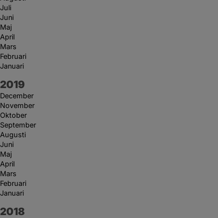
Juli
Juni
Maj
April
Mars
Februari
Januari
År:
2019
December
November
Oktober
September
Augusti
Juni
Maj
April
Mars
Februari
Januari
År:
2018