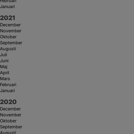
Februari
Januari
År:
2021
December
November
Oktober
September
Augusti
Juli
Juni
Maj
April
Mars
Februari
Januari
År:
2020
December
November
Oktober
September
Augusti