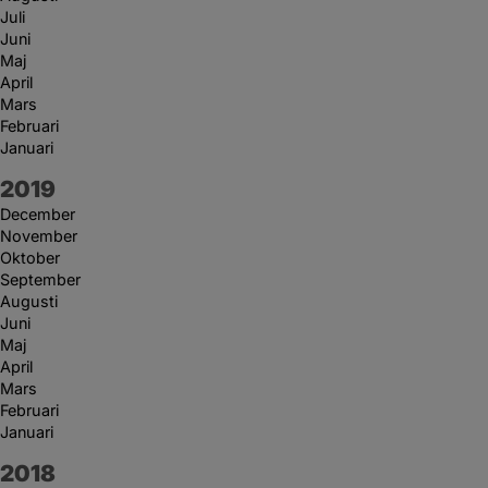
Juli
Juni
Maj
April
Mars
Februari
Januari
År:
2019
December
November
Oktober
September
Augusti
Juni
Maj
April
Mars
Februari
Januari
År:
2018