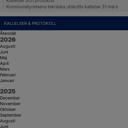
/
Kallelser och protokoll
Sotenäs kommun
/
Kommunstyrelsens tekniska utskotts kallelse 31 mars
KALLELSER & PROTOKOLL
Återställ
År:
2026
Augusti
Juni
Maj
April
Mars
Februari
Januari
År:
2025
December
November
Oktober
September
Augusti
Juni