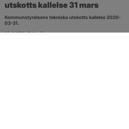
utskotts kallelse 31 mars
Kommunstyrelsens tekniska utskotts kallelse 2020-
03-31.
pdf, öppnas i nytt fönster.
Länk till kallelse
SOTENÄS KOMMUN
Besöksadress
Parkgatan 46
456 80 Kungshamn
Hitta hit