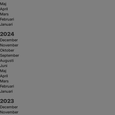
Maj
April
Mars
Februari
Januari
År:
2024
December
November
Oktober
September
Augusti
Juni
Maj
April
Mars
Februari
Januari
År:
2023
December
November