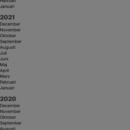
Februari
Januari
År:
2021
December
November
Oktober
September
Augusti
Juli
Juni
Maj
April
Mars
Februari
Januari
År:
2020
December
November
Oktober
September
Augusti