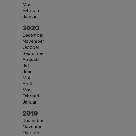
Mars
Februari
Januari
År:
2020
December
November
Oktober
September
Augusti
Juli
Juni
Maj
April
Mars
Februari
Januari
År:
2019
December
November
Oktober