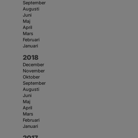
September
Augusti
Juni
Maj
April
Mars
Februari
Januari
År:
2018
December
November
Oktober
September
Augusti
Juni
Maj
April
Mars
Februari
Januari
År:
2017