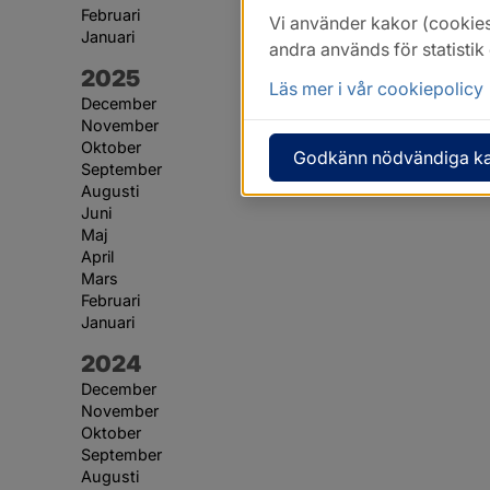
Februari
Vi använder kakor (cookies
Januari
andra används för statisti
År:
2025
Läs mer i vår cookiepolicy
December
November
Oktober
Godkänn nödvändiga k
September
Augusti
Juni
Maj
April
Mars
Februari
Januari
År:
2024
December
November
Oktober
September
Augusti