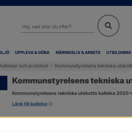
Sök
på
webbplatsen
ILJÖ
UPPLEVA & GÖRA
NÄRINGSLIV & ARBETE
UTBILDNING
Kallelser och protokoll
/
Kommunstyrelsens tekniska utskotts
Kommunstyrelsens tekniska uts
Kommunstyrelsens tekniska utskotts kallelse 2020-
pdf, öppnas i nytt fönster.
Länk till kallelse