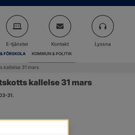
E-tjänster
Kontakt
Lyssna
 & FÖRSKOLA
KOMMUN & POLITIK
 kallelse 31 mars
kotts kallelse 31 mars
03-31.