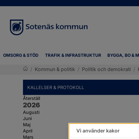
OMSORG & STÖD
TRAFIK & INFRASTRUKTUR
BYGGA, BO & M
/
Kommun & politik
/
Politik och demokrati
/
Sotenäs kommun
KALLELSER & PROTOKOLL
Återställ
År:
2026
Augusti
Juni
Maj
Vi använder kakor
April
Mars