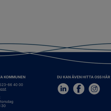
TA KOMMUNEN
DU KAN ÄVEN HITTA OSS HÄR
0523-66 40 00
post
:
 torsdag
6:30