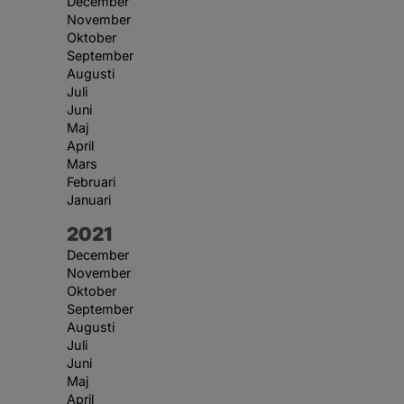
December
November
Oktober
September
Augusti
Juli
Juni
Maj
April
Mars
Februari
Januari
År:
2021
December
November
Oktober
September
Augusti
Juli
Juni
Maj
April